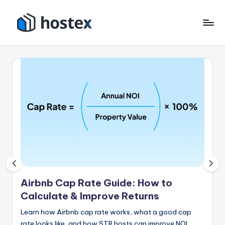
Pular
para
H
Coloque
o
seu
o
conteúdo
aluguel
s
de
férias
t
no
e
piloto
x
automático
com
IA
Airbnb Cap Rate Guide: How to
Calculate & Improve Returns
Learn how Airbnb cap rate works, what a good cap
rate looks like, and how STR hosts can improve NOI,