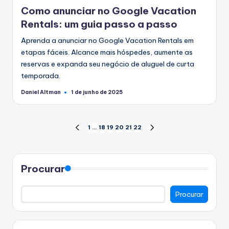
em
Como anunciar no Google Vacation
Rentals: um guia passo a passo
Aprenda a anunciar no Google Vacation Rentals em
etapas fáceis. Alcance mais hóspedes, aumente as
reservas e expanda seu negócio de aluguel de curta
temporada.
Daniel Altman
1 de junho de 2025
Postado
por
Paginação
1
…
18
19
20
21
22
PÁGINA
PRÓXIMA
ANTERIOR
PÁGINA
dos
conteúdos
Procurar
Procurar