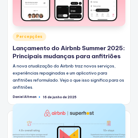
Postado
Percepções
em
Lançamento do Airbnb Summer 2025:
Principais mudanças para anfitriões
A nova atualização do Airbnb traz novos serviços,
experiências repaginadas e um aplicativo para
anfitriões reformulado. Veja o que isso significa para os
anfitriões.
Daniel Altman
16 de junho de 2025
Postado
por