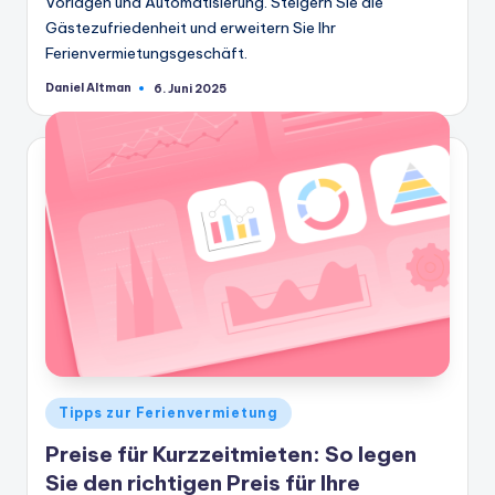
Vorlagen und Automatisierung. Steigern Sie die
Gästezufriedenheit und erweitern Sie Ihr
Ferienvermietungsgeschäft.
Daniel Altman
6. Juni 2025
Geschrieben
von
Veröffentlicht
Tipps zur Ferienvermietung
in
Preise für Kurzzeitmieten: So legen
Sie den richtigen Preis für Ihre