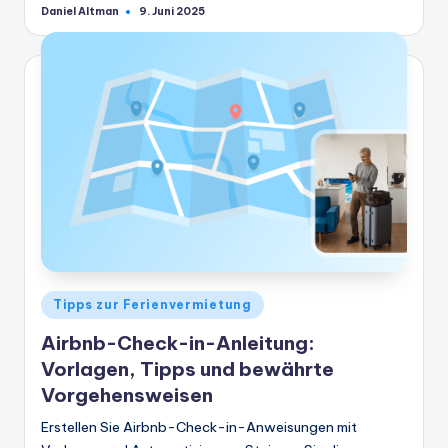
Daniel Altman
9. Juni 2025
Geschrieben
von
Veröffentlicht
Tipps zur Ferienvermietung
in
Airbnb-Check-in-Anleitung:
Vorlagen, Tipps und bewährte
Vorgehensweisen
Erstellen Sie Airbnb-Check-in-Anweisungen mit