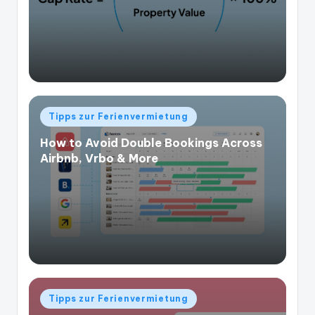
Veröffentlicht
Tipps zur Ferienvermietung
in
How to Avoid Double Bookings Across
Airbnb, Vrbo & More
Veröffentlicht
Tipps zur Ferienvermietung
in