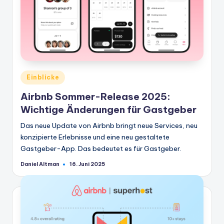
Veröffentlicht
Einblicke
in
Airbnb Sommer-Release 2025:
Wichtige Änderungen für Gastgeber
Das neue Update von Airbnb bringt neue Services, neu
konzipierte Erlebnisse und eine neu gestaltete
Gastgeber-App. Das bedeutet es für Gastgeber.
Daniel Altman
16. Juni 2025
Geschrieben
von