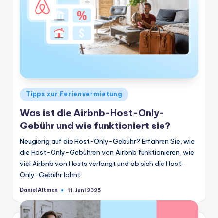
Veröffentlicht
Tipps zur Ferienvermietung
in
Was ist die Airbnb-Host-Only-
Gebühr und wie funktioniert sie?
Neugierig auf die Host-Only-Gebühr? Erfahren Sie, wie
die Host-Only-Gebühren von Airbnb funktionieren, wie
viel Airbnb von Hosts verlangt und ob sich die Host-
Only-Gebühr lohnt.
Daniel Altman
11. Juni 2025
Geschrieben
von