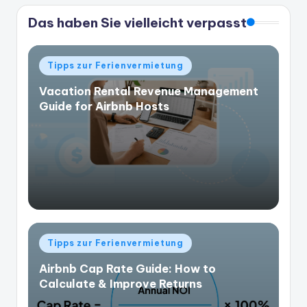
Das haben Sie vielleicht verpasst
Veröffentlicht
Tipps zur Ferienvermietung
in
Vacation Rental Revenue Management
Guide for Airbnb Hosts
Veröffentlicht
Tipps zur Ferienvermietung
in
Airbnb Cap Rate Guide: How to
Calculate & Improve Returns