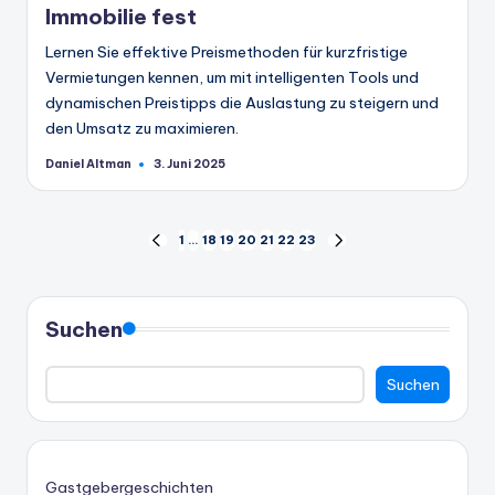
Immobilie fest
Lernen Sie effektive Preismethoden für kurzfristige
Vermietungen kennen, um mit intelligenten Tools und
dynamischen Preistipps die Auslastung zu steigern und
den Umsatz zu maximieren.
Daniel Altman
3. Juni 2025
Geschrieben
von
Seitennummerierung
1
…
18
19
20
21
22
23
VORHERIGE
NÄCHSTE
SEITE
SEITE
der
Beiträge
Suchen
Suchen
Gastgebergeschichten