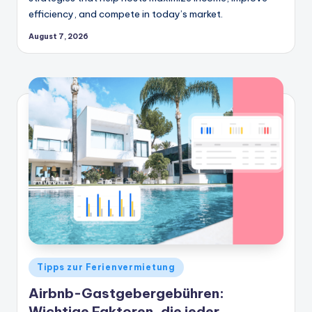
efficiency, and compete in today’s market.
August 7, 2026
Veröffentlicht
Tipps zur Ferienvermietung
in
Airbnb-Gastgebergebühren:
Wichtige Faktoren, die jeder