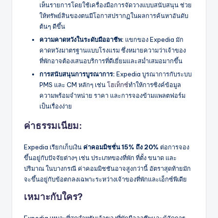
เห็นรายการโดยใช้เครื่องมือการจัดวางแบบสนับสนุน ช่วย
ให้ทรัพย์สินของตนมีโอกาสปรากฏในผลการค้นหาอันดับ
ต้นๆ ดีขึ้น
ความคาดหวังในระดับมืออาชีพ:
แขกของ Expedia มัก
คาดหวังมาตรฐานแบบโรงแรม ซึ่งหมายความว่าเจ้าของ
ที่พักอาจต้องเสนอบริการที่ดีเยี่ยมและสม่ำเสมอมากขึ้น
การสนับสนุนการบูรณาการ:
Expedia บูรณาการกับระบบ
PMS และ CM หลักๆ เช่น
โฮเท็กซ์
ทำให้การซิงค์ข้อมูล
ความพร้อมจำหน่าย ราคา และการจองข้ามแพลตฟอร์ม
เป็นเรื่องง่าย
ค่าธรรมเนียม:
Expedia เรียกเก็บเงิน
ค่าคอมมิชชั่น 15% ถึง 20%
ต่อการจอง
ขึ้นอยู่กับปัจจัยต่างๆ เช่น ประเภทของที่พัก ที่ตั้ง ขนาด และ
ปริมาณ ในบางกรณี ค่าคอมมิชชันอาจสูงกว่านี้ อัตราสุดท้ายมัก
จะขึ้นอยู่กับข้อตกลงเฉพาะระหว่างเจ้าของที่พักและเอ็กซ์พีเดีย
เหมาะกับใคร?