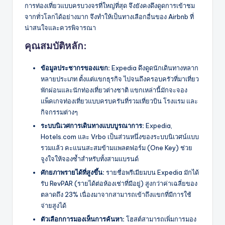
การท่องเที่ยวแบบครบวงจรที่ใหญ่ที่สุด จึงยังคงดึงดูดการเข้าชม
จากทั่วโลกได้อย่างมาก จึงทำให้เป็นทางเลือกอื่นของ Airbnb ที่
น่าสนใจและควรพิจารณา
คุณสมบัติหลัก:
ข้อมูลประชากรของแขก:
Expedia ดึงดูดนักเดินทางหลาก
หลายประเภท ตั้งแต่แขกธุรกิจ ไปจนถึงครอบครัวที่มาเที่ยว
พักผ่อนและนักท่องเที่ยวต่างชาติ แขกเหล่านี้มักจะจอง
แพ็คเกจท่องเที่ยวแบบครบครันที่รวมเที่ยวบิน โรงแรม และ
กิจกรรมต่างๆ
ระบบนิเวศการเดินทางแบบบูรณาการ:
Expedia,
Hotels.com และ Vrbo เป็นส่วนหนึ่งของระบบนิเวศน์แบบ
รวมแล้ว คะแนนสะสมข้ามแพลตฟอร์ม (One Key) ช่วย
จูงใจให้จองซ้ำสำหรับทั้งสามแบรนด์
ศักยภาพรายได้ที่สูงขึ้น:
รายชื่อพรีเมียมบน Expedia มักได้
รับ RevPAR (รายได้ต่อห้องเช่าที่มีอยู่) สูงกว่าค่าเฉลี่ยของ
ตลาดถึง 23% เนื่องมาจากสามารถเข้าถึงแขกที่มีการใช้
จ่ายสูงได้
ตัวเลือกการมองเห็นการค้นหา:
โฮสต์สามารถเพิ่มการมอง