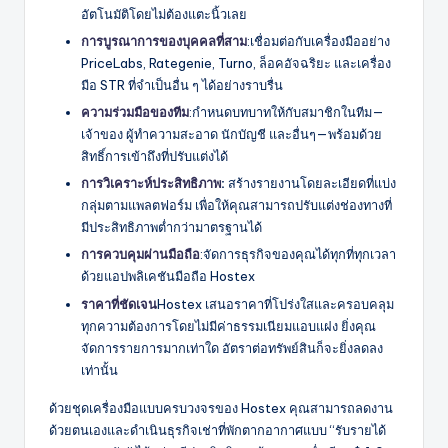
อัตโนมัติโดยไม่ต้องแตะนิ้วเลย
การบูรณาการของบุคคลที่สาม
:เชื่อมต่อกับเครื่องมืออย่าง
PriceLabs, Rategenie, Turno, ล็อคอัจฉริยะ และเครื่อง
มือ STR ที่จำเป็นอื่น ๆ ได้อย่างราบรื่น
ความร่วมมือของทีม
:กำหนดบทบาทให้กับสมาชิกในทีม—
เจ้าของ ผู้ทำความสะอาด นักบัญชี และอื่นๆ—พร้อมด้วย
สิทธิ์การเข้าถึงที่ปรับแต่งได้
การวิเคราะห์ประสิทธิภาพ
:
สร้างรายงานโดยละเอียดที่แบ่ง
กลุ่มตามแพลตฟอร์ม เพื่อให้คุณสามารถปรับแต่งช่องทางที่
มีประสิทธิภาพต่ำกว่ามาตรฐานได้
การควบคุมผ่านมือถือ
:จัดการธุรกิจของคุณได้ทุกที่ทุกเวลา
ด้วยแอปพลิเคชันมือถือ Hostex
ราคาที่ชัดเจน
Hostex เสนอราคาที่โปร่งใสและครอบคลุม
ทุกความต้องการโดยไม่มีค่าธรรมเนียมแอบแฝง ยิ่งคุณ
จัดการรายการมากเท่าใด อัตราต่อทรัพย์สินก็จะยิ่งลดลง
เท่านั้น
ด้วยชุดเครื่องมือแบบครบวงจรของ Hostex คุณสามารถลดงาน
ด้วยตนเองและดำเนินธุรกิจเช่าที่พักตากอากาศแบบ “รับรายได้