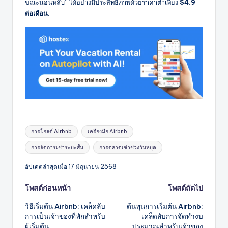
ขณะนอนหลับ” ได้อย่างมีประสิทธิภาพด้วยราคาต่ำเพียง
$4.9
ต่อเดือน
.
แท็ก:
การโฮสต์ Airbnb
เครื่องมือ Airbnb
การจัดการเช่าระยะสั้น
การตลาดเช่าช่วงวันหยุด
อัปเดตล่าสุดเมื่อ 17 มิถุนายน 2568
โพสต์
โพสต์ก่อนหน้า
โพสต์ถัดไป
วิธีเริ่มต้น Airbnb: เคล็ดลับ
ต้นทุนการเริ่มต้น Airbnb:
นำทาง
การเป็นเจ้าของที่พักสำหรับ
เคล็ดลับการจัดทำงบ
ผู้เริ่มต้น
ประมาณสำหรับเจ้าของ