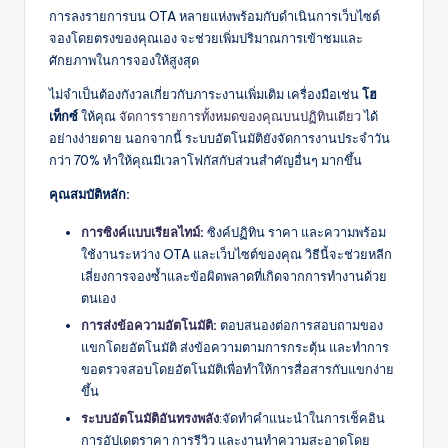
การลงรายการบน OTA หลายแห่งพร้อมกับดำเนินการเว็บไซต์
จองโดยตรงของคุณเอง จะช่วยเพิ่มปริมาณการเข้าชมและ
ศักยภาพในการจองให้สูงสุด
ไม่จำเป็นต้องกังวลเกี่ยวกับภาระงานเพิ่มเติม เครื่องมือเช่น
โฮ
เท็กซ์
ให้คุณ
จัดการรายการทั้งหมดของคุณบนปฏิทินเดียว
ได้
อย่างง่ายดาย นอกจากนี้ ระบบอัตโนมัติยังจัดการงานประจำวัน
กว่า 70% ทำให้คุณมีเวลาโฟกัสกับส่วนสำคัญอื่นๆ มากขึ้น
คุณสมบัติหลัก:
การซิงค์แบบเรียลไทม์
:
ซิงค์ปฏิทิน ราคา และความพร้อม
ใช้งานระหว่าง OTA และเว็บไซต์ของคุณ วิธีนี้จะช่วยหลีก
เลี่ยงการจองซ้ำและข้อผิดพลาดที่เกิดจากการทำงานด้วย
ตนเอง
การส่งข้อความอัตโนมัติ
:
ตอบสนองต่อการสอบถามของ
แขกโดยอัตโนมัติ ส่งข้อความตามการกระตุ้น และทำการ
ขอตรวจสอบโดยอัตโนมัติเพื่อทำให้การสื่อสารกับแขกง่าย
ขึ้น
ระบบอัตโนมัติอันทรงพลัง
:จัดทำคำแนะนำในการเช็คอิน
การอัปเดตราคา การรีวิว และงานทำความสะอาดโดย