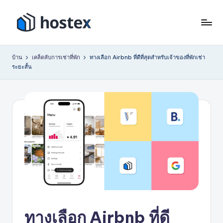
ข้าม
ไป
โ
ตั้ง
ที่
ค่า
ฮ
เนื้อหา
บ้าน
เคล็ดลับการเช่าที่พัก
ทางเลือก Airbnb ที่ดีที่สุดสำหรับเจ้าของที่พักเช่า
การ
ระยะสั้น
เ
เช่า
วัน
ท็
หยุด
ก
ของ
ซ์
คุณ
ให้
เป็น
ระบบ
อัตโนมัติ
ด้วย
AI
ทางเลือก Airbnb ที่ดี