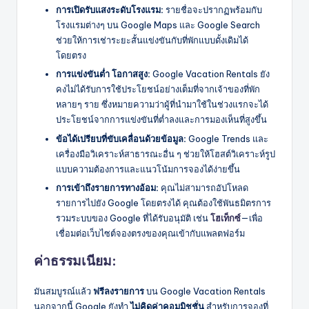
การเปิดรับแสงระดับโรงแรม:
รายชื่อจะปรากฏพร้อมกับ
โรงแรมต่างๆ บน Google Maps และ Google Search
ช่วยให้การเช่าระยะสั้นแข่งขันกับที่พักแบบดั้งเดิมได้
โดยตรง
การแข่งขันต่ำ โอกาสสูง:
Google Vacation Rentals ยัง
คงไม่ได้รับการใช้ประโยชน์อย่างเต็มที่จากเจ้าของที่พัก
หลายๆ ราย ซึ่งหมายความว่าผู้ที่นำมาใช้ในช่วงแรกจะได้
ประโยชน์จากการแข่งขันที่ต่ำลงและการมองเห็นที่สูงขึ้น
ข้อได้เปรียบที่ขับเคลื่อนด้วยข้อมูล:
Google Trends และ
เครื่องมือวิเคราะห์สาธารณะอื่น ๆ ช่วยให้โฮสต์วิเคราะห์รูป
แบบความต้องการและแนวโน้มการจองได้ง่ายขึ้น
การเข้าถึงรายการทางอ้อม:
คุณไม่สามารถอัปโหลด
รายการไปยัง Google โดยตรงได้ คุณต้องใช้พันธมิตรการ
รวมระบบของ Google ที่ได้รับอนุมัติ เช่น
โฮเท็กซ์
—เพื่อ
เชื่อมต่อเว็บไซต์จองตรงของคุณเข้ากับแพลตฟอร์ม
ค่าธรรมเนียม:
มันสมบูรณ์แล้ว
ฟรีลงรายการ
บน Google Vacation Rentals
นอกจากนี้ Google ยังทำ
ไม่คิดค่าคอมมิชชั่น
สำหรับการจองที่