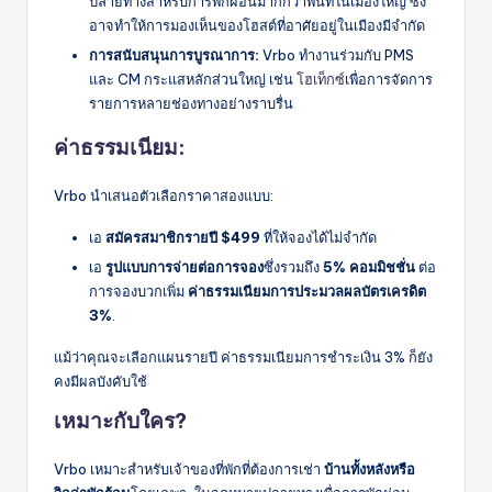
ปลายทางสำหรับการพักผ่อนมากกว่าพื้นที่ในเมืองใหญ่ ซึ่ง
อาจทำให้การมองเห็นของโฮสต์ที่อาศัยอยู่ในเมืองมีจำกัด
การสนับสนุนการบูรณาการ:
Vrbo ทำงานร่วมกับ PMS
และ CM กระแสหลักส่วนใหญ่ เช่น
โฮเท็กซ์
เพื่อการจัดการ
รายการหลายช่องทางอย่างราบรื่น
ค่าธรรมเนียม:
Vrbo นำเสนอตัวเลือกราคาสองแบบ:
เอ
สมัครสมาชิกรายปี $499
ที่ให้จองได้ไม่จำกัด
เอ
รูปแบบการจ่ายต่อการจอง
ซึ่งรวมถึง
5% คอมมิชชั่น
ต่อ
การจองบวกเพิ่ม
ค่าธรรมเนียมการประมวลผลบัตรเครดิต
3%
.
แม้ว่าคุณจะเลือกแผนรายปี ค่าธรรมเนียมการชำระเงิน 3% ก็ยัง
คงมีผลบังคับใช้
เหมาะกับใคร?
Vrbo เหมาะสำหรับเจ้าของที่พักที่ต้องการเช่า
บ้านทั้งหลังหรือ