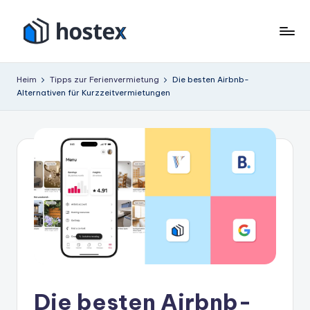
Zum
Inhalt
H
Schalten
springen
Sie
o
Heim
Tipps zur Ferienvermietung
Die besten Airbnb-
Ihre
Alternativen für Kurzzeitvermietungen
s
Ferienwohnung
mit
t
KI
e
auf
x
Autopilot
Die besten Airbnb-