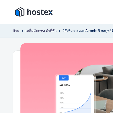
ข้าม
โ
ไป
ตั้ง
ที่
ค่า
ฮ
บ้าน
เคล็ดลับการเช่าที่พัก
วิธีเพิ่มการจอง Airbnb: 9 กลยุทธ์ที
เนื้อหา
การ
เ
เช่า
วัน
ท็
หยุด
ก
ของ
คุณ
ซ์
ให้
เป็น
ระบบ
อัตโนมัติ
ด้วย