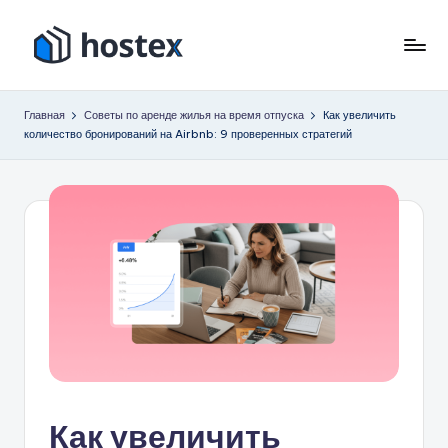
Перейти
к
Х
Включите
содержимому
автопилот
о
Главная
Советы по аренде жилья на время отпуска
Как увеличить
вашего
количество бронирований на Airbnb: 9 проверенных стратегий
с
отпуска
с
т
помощью
е
искусственного
к
интеллекта
с
Как увеличить