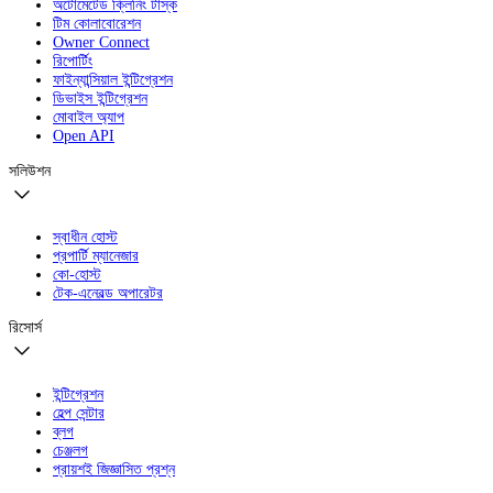
অটোমেটেড ক্লিনিং টাস্ক
টিম কোলাবোরেশন
Owner Connect
রিপোর্টিং
ফাইন্যান্সিয়াল ইন্টিগ্রেশন
ডিভাইস ইন্টিগ্রেশন
মোবাইল অ্যাপ
Open API
সলিউশন
স্বাধীন হোস্ট
প্রপার্টি ম্যানেজার
কো-হোস্ট
টেক-এনেবল্ড অপারেটর
রিসোর্স
ইন্টিগ্রেশন
হেল্প সেন্টার
ব্লগ
চেঞ্জলগ
প্রায়শই জিজ্ঞাসিত প্রশ্ন