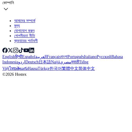
কোম্পানি
আমাদের সম্পর্কে
মূল্য
যোগাযোগ করুন
গোপনীয়তা নীতি
ব্যবহারের শর্তাবলী
English
हिन्दी
Español
العربية
Français
বাংলা
Português
Italiano
Русский
Bahasa
Indonesia
اردو
Deutsch
日本語
Naijá
مصري
मराठी
Tiếng
Việt
ไทย
తెలుగు
Hausa
Türkçe
한국어
繁體中文
简体中文
©2026 Hostex