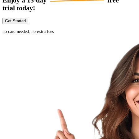
Enjoy a
15-day
free
trial today!
Get Started
no card needed, no extra fees