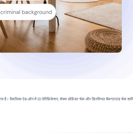
रता है। वैकल्पिक ऐड-ऑन में ID वेरिफ़िकेशन, सेक्स ऑफ़ेंडर चेक और क्रिमिनल बैकग्राउंड चेक शामिल 