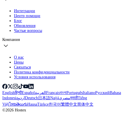
Интеграции
Центр помощи
Блог
Обновления
Частые вопросы
Компания
О нас
Цены
Связаться
Политика конфиденциальности
Условия использования
English
हिन्दी
Español
العربية
Français
বাংলা
Português
Italiano
Русский
Bahasa
Indonesia
اردو
Deutsch
日本語
Naijá
مصري
मराठी
Tiếng
Việt
ไทย
తెలుగు
Hausa
Türkçe
한국어
繁體中文
简体中文
©2026 Hostex