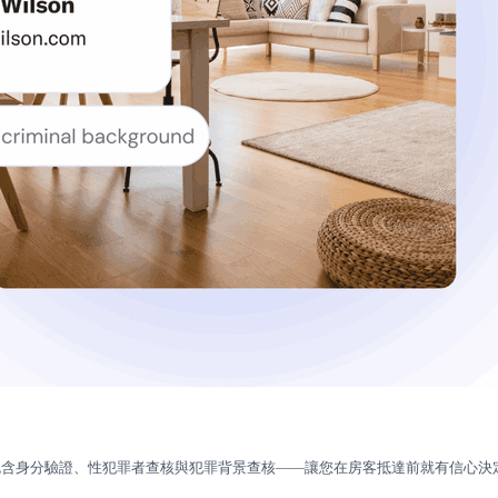
加購項目包含身分驗證、性犯罪者查核與犯罪背景查核——讓您在房客抵達前就有信心