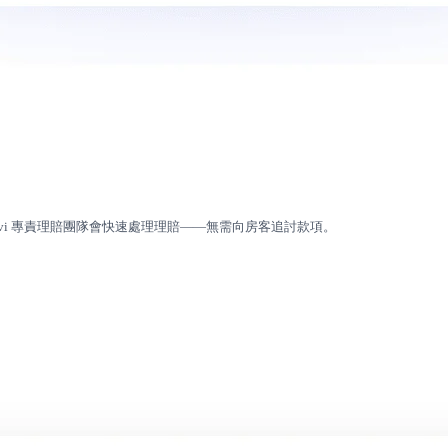
ruvi 專責理賠團隊會快速處理理賠——無需向房客追討款項。