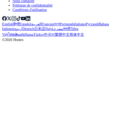
Nous contacter
Politique de confidentialité
Conditions d'utilisation
English
हिन्दी
Español
العربية
Français
বাংলা
Português
Italiano
Русский
Bahasa
Indonesia
اردو
Deutsch
日本語
Naijá
مصري
मराठी
Tiếng
Việt
ไทย
తెలుగు
Hausa
Türkçe
한국어
繁體中文
简体中文
©2026 Hostex