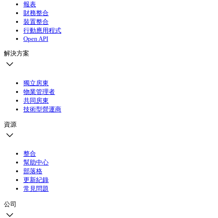
報表
財務整合
裝置整合
行動應用程式
Open API
解決方案
獨立房東
物業管理者
共同房東
技術型營運商
資源
整合
幫助中心
部落格
更新紀錄
常見問題
公司