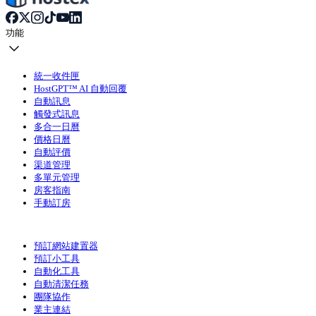
功能
統一收件匣
HostGPT™ AI 自動回覆
自動訊息
觸發式訊息
多合一日曆
價格日曆
自動評價
渠道管理
多單元管理
房客指南
手動訂房
預訂網站建置器
預訂小工具
自動化工具
自動清潔任務
團隊協作
業主連結