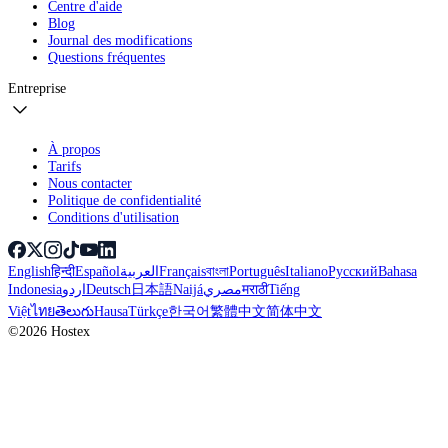
Centre d'aide
Blog
Journal des modifications
Questions fréquentes
Entreprise
À propos
Tarifs
Nous contacter
Politique de confidentialité
Conditions d'utilisation
English
हिन्दी
Español
العربية
Français
বাংলা
Português
Italiano
Русский
Bahasa
Indonesia
اردو
Deutsch
日本語
Naijá
مصري
मराठी
Tiếng
Việt
ไทย
తెలుగు
Hausa
Türkçe
한국어
繁體中文
简体中文
©2026 Hostex