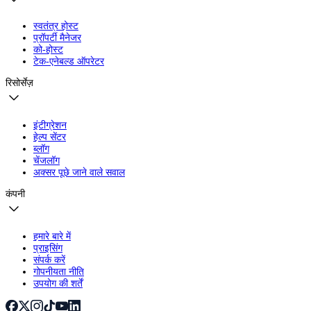
स्वतंत्र होस्ट
प्रॉपर्टी मैनेजर
को-होस्ट
टेक-एनेबल्ड ऑपरेटर
रिसोर्सेज़
इंटीग्रेशन
हेल्प सेंटर
ब्लॉग
चेंजलॉग
अक्सर पूछे जाने वाले सवाल
कंपनी
हमारे बारे में
प्राइसिंग
संपर्क करें
गोपनीयता नीति
उपयोग की शर्तें