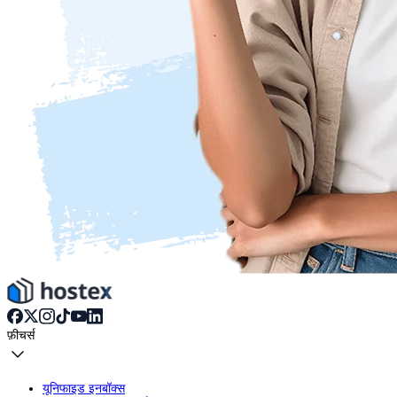
फ़ीचर्स
यूनिफाइड इनबॉक्स