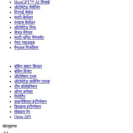
HostGPT™ AI रिप्लाई
ऑटोमेटेड मैसेजिंग
ट्रिगर्ड मैसेज
मल्टी-कैलेंडर
प्राइस कैलेंडर
ऑटोमेटेड रिव्यू
चैनल मैनेजर
मल्टी-यूनिट मैनेजमेंट
गेस्ट गाइडबुक
मैनुअल रिज़र्वेशन
बुकिंग साइट बिल्डर
बुकिंग विजेट
ऑटोमेशन टूल्स
ऑटोमेटेड क्लीनिंग टास्क
टीम कोलैबोरेशन
ओनर कनेक्ट
रिपोर्टिंग
फ़ाइनेंशियल इंटीग्रेशन
डिवाइस इंटीग्रेशन
मोबाइल ऐप
Open API
सोल्यूशन्स