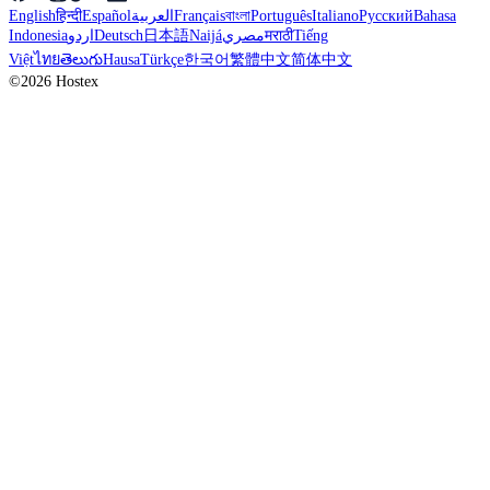
English
हिन्दी
Español
العربية
Français
বাংলা
Português
Italiano
Русский
Bahasa
Indonesia
اردو
Deutsch
日本語
Naijá
مصري
मराठी
Tiếng
Việt
ไทย
తెలుగు
Hausa
Türkçe
한국어
繁體中文
简体中文
©2026 Hostex