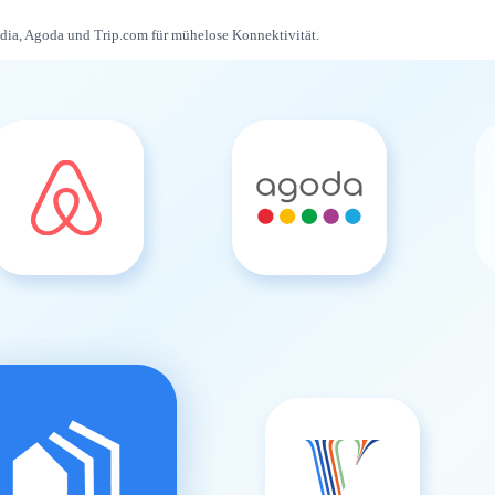
edia, Agoda und Trip.com für mühelose Konnektivität.