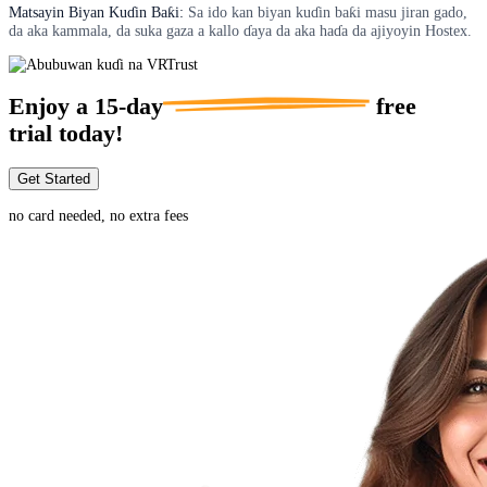
Matsayin Biyan Kuɗin Baƙi:
Sa ido kan biyan kuɗin baƙi masu jiran gado,
da aka kammala, da suka gaza a kallo ɗaya da aka haɗa da ajiyoyin Hostex.
Enjoy a
15-day
free
trial today!
Get Started
no card needed, no extra fees