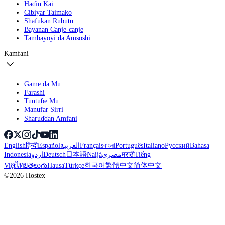
Haɗin Kai
Cibiyar Taimako
Shafukan Rubutu
Bayanan Canje-canje
Tambayoyi da Amsoshi
Kamfani
Game da Mu
Farashi
Tuntuɓe Mu
Manufar Sirri
Sharuɗɗan Amfani
English
हिन्दी
Español
العربية
Français
বাংলা
Português
Italiano
Русский
Bahasa
Indonesia
اردو
Deutsch
日本語
Naijá
مصري
मराठी
Tiếng
Việt
ไทย
తెలుగు
Hausa
Türkçe
한국어
繁體中文
简体中文
©2026 Hostex