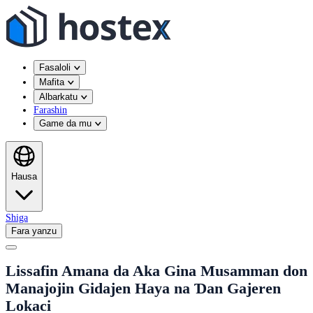
Fasaloli
Mafita
Albarkatu
Farashin
Game da mu
Hausa
Shiga
Fara yanzu
Lissafin Amana da Aka Gina Musamman don
Manajojin Gidajen Haya na Ɗan Gajeren
Lokaci