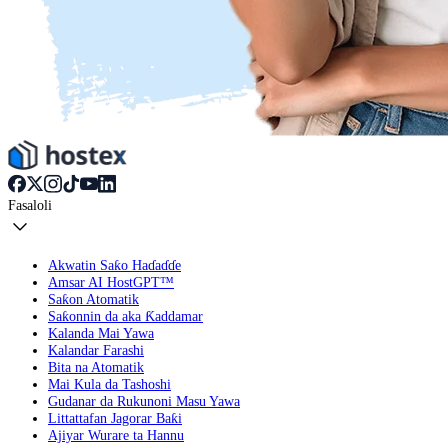
Fasaloli
Akwatin Saƙo Haɗaɗɗe
Amsar AI HostGPT™
Saƙon Atomatik
Saƙonnin da aka Ƙaddamar
Kalanda Mai Yawa
Kalandar Farashi
Bita na Atomatik
Mai Kula da Tashoshi
Gudanar da Rukunoni Masu Yawa
Littattafan Jagorar Baƙi
Ajiyar Wurare ta Hannu