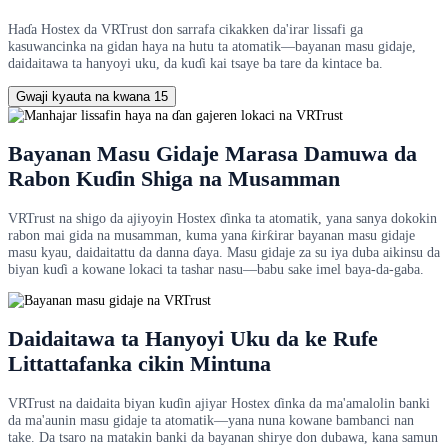
Haɗa Hostex da VRTrust don sarrafa cikakken da'irar lissafi ga
kasuwancinka na gidan haya na hutu ta atomatik—bayanan masu gidaje,
daidaitawa ta hanyoyi uku, da kuɗi kai tsaye ba tare da kintace ba.
Gwaji kyauta na kwana 15
Bayanan Masu Gidaje Marasa Damuwa da
Rabon Kuɗin Shiga na Musamman
VRTrust na shigo da ajiyoyin Hostex ɗinka ta atomatik, yana sanya dokokin
rabon mai gida na musamman, kuma yana ƙirƙirar bayanan masu gidaje
masu kyau, daidaitattu da danna ɗaya. Masu gidaje za su iya duba aikinsu da
biyan kuɗi a kowane lokaci ta tashar nasu—babu sake imel baya-da-gaba.
Daidaitawa ta Hanyoyi Uku da ke Rufe
Littattafanka cikin Mintuna
VRTrust na daidaita biyan kuɗin ajiyar Hostex ɗinka da ma'amalolin banki
da ma'aunin masu gidaje ta atomatik—yana nuna kowane bambanci nan
take. Da tsaro na matakin banki da bayanan shirye don dubawa, kana samun