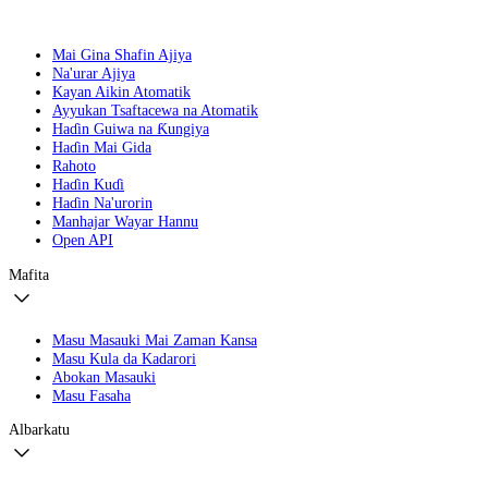
Mai Gina Shafin Ajiya
Na'urar Ajiya
Kayan Aikin Atomatik
Ayyukan Tsaftacewa na Atomatik
Haɗin Guiwa na Ƙungiya
Haɗin Mai Gida
Rahoto
Haɗin Kuɗi
Haɗin Na'urorin
Manhajar Wayar Hannu
Open API
Mafita
Masu Masauki Mai Zaman Kansa
Masu Kula da Kadarori
Abokan Masauki
Masu Fasaha
Albarkatu