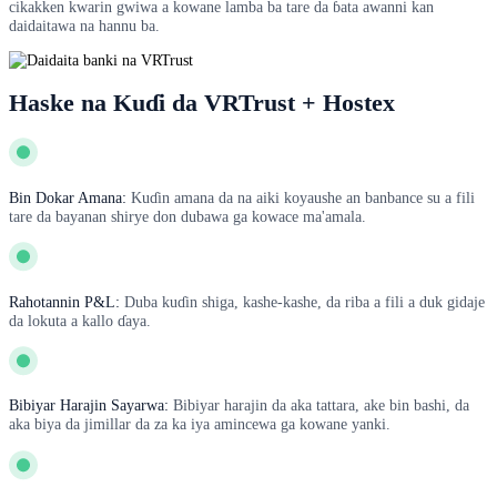
cikakken kwarin gwiwa a kowane lamba ba tare da ɓata awanni kan
daidaitawa na hannu ba.
Haske na Kuɗi da VRTrust + Hostex
Bin Dokar Amana:
Kuɗin amana da na aiki koyaushe an banbance su a fili
tare da bayanan shirye don dubawa ga kowace ma'amala.
Rahotannin P&L:
Duba kuɗin shiga, kashe-kashe, da riba a fili a duk gidaje
da lokuta a kallo ɗaya.
Bibiyar Harajin Sayarwa:
Bibiyar harajin da aka tattara, ake bin bashi, da
aka biya da jimillar da za ka iya amincewa ga kowane yanki.