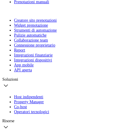
Prenotazioni manuali
Creatore sito prenotazioni
Widget prenotazione
Strumenti di automazione
Pulizie automatiche
Collaborazione team
Connessione proprietario
Report
Integrazioni finanziarie
Integrazioni dispositivi
App mobile
API aperta
Soluzioni
Host indipendenti
Property Manager
Co-host
Operatori tecnologici
Risorse