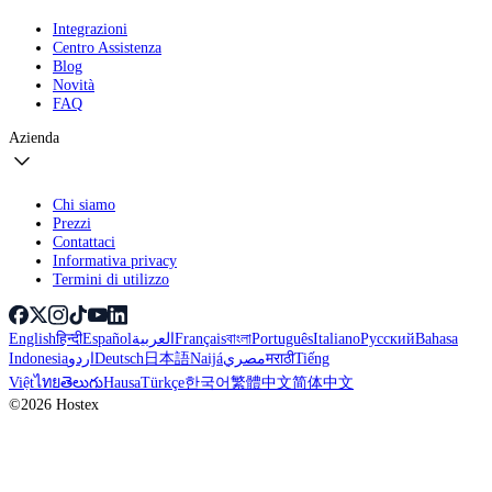
Integrazioni
Centro Assistenza
Blog
Novità
FAQ
Azienda
Chi siamo
Prezzi
Contattaci
Informativa privacy
Termini di utilizzo
English
हिन्दी
Español
العربية
Français
বাংলা
Português
Italiano
Русский
Bahasa
Indonesia
اردو
Deutsch
日本語
Naijá
مصري
मराठी
Tiếng
Việt
ไทย
తెలుగు
Hausa
Türkçe
한국어
繁體中文
简体中文
©2026 Hostex