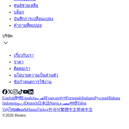
ศูนย์ช่วยเหลือ
บล็อก
บันทึกการเปลี่ยนแปลง
คำถามที่พบบ่อย
บริษัท
เกี่ยวกับเรา
ราคา
ติดต่อเรา
นโยบายความเป็นส่วนตัว
ข้อกำหนดการใช้งาน
English
हिन्दी
Español
العربية
Français
বাংলা
Português
Italiano
Русский
Bahasa
Indonesia
اردو
Deutsch
日本語
Naijá
مصري
मराठी
Tiếng
Việt
ไทย
తెలుగు
Hausa
Türkçe
한국어
繁體中文
简体中文
©2026 Hostex