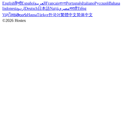
English
हिन्दी
Español
العربية
Français
বাংলা
Português
Italiano
Русский
Bahasa
Indonesia
اردو
Deutsch
日本語
Naijá
مصري
मराठी
Tiếng
Việt
ไทย
తెలుగు
Hausa
Türkçe
한국어
繁體中文
简体中文
©2026 Hostex