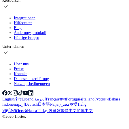
Ressourcen
Integrationen
Hilfecenter
Blog
Änderungsprotokoll
Häufige Fragen
Unternehmen
Über uns
Preise
Kontakt
Datenschutzerklärung
Nutzungsbedingungen
English
हिन्दी
Español
العربية
Français
বাংলা
Português
Italiano
Русский
Bahasa
Indonesia
اردو
Deutsch
日本語
Naijá
مصري
मराठी
Tiếng
Việt
ไทย
తెలుగు
Hausa
Türkçe
한국어
繁體中文
简体中文
©2026 Hostex