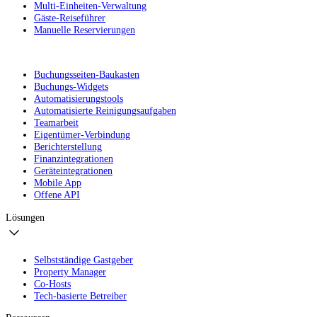
Multi-Einheiten-Verwaltung
Gäste-Reiseführer
Manuelle Reservierungen
Buchungsseiten-Baukasten
Buchungs-Widgets
Automatisierungstools
Automatisierte Reinigungsaufgaben
Teamarbeit
Eigentümer-Verbindung
Berichterstellung
Finanzintegrationen
Geräteintegrationen
Mobile App
Offene API
Lösungen
Selbstständige Gastgeber
Property Manager
Co-Hosts
Tech-basierte Betreiber