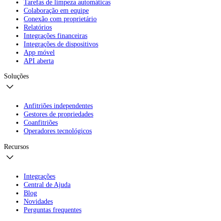
Tarefas de limpeza automáticas
Colaboração em equipe
Conexão com proprietário
Relatórios
Integrações financeiras
Integrações de dispositivos
App móvel
API aberta
Soluções
Anfitriões independentes
Gestores de propriedades
Coanfitriões
Operadores tecnológicos
Recursos
Integrações
Central de Ajuda
Blog
Novidades
Perguntas frequentes