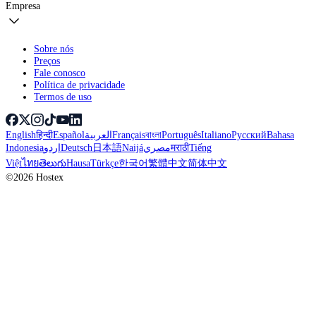
Empresa
Sobre nós
Preços
Fale conosco
Política de privacidade
Termos de uso
English
हिन्दी
Español
العربية
Français
বাংলা
Português
Italiano
Русский
Bahasa
Indonesia
اردو
Deutsch
日本語
Naijá
مصري
मराठी
Tiếng
Việt
ไทย
తెలుగు
Hausa
Türkçe
한국어
繁體中文
简体中文
©2026 Hostex