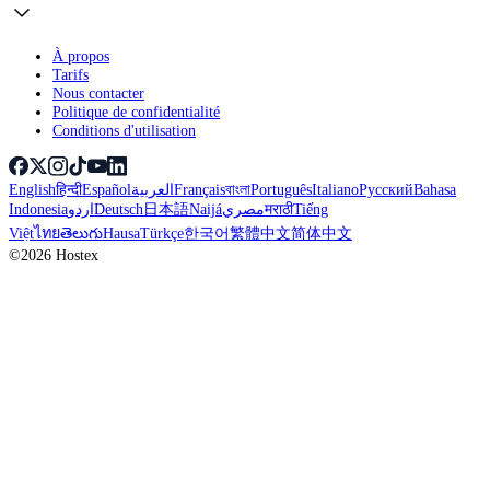
À propos
Tarifs
Nous contacter
Politique de confidentialité
Conditions d'utilisation
English
हिन्दी
Español
العربية
Français
বাংলা
Português
Italiano
Русский
Bahasa
Indonesia
اردو
Deutsch
日本語
Naijá
مصري
मराठी
Tiếng
Việt
ไทย
తెలుగు
Hausa
Türkçe
한국어
繁體中文
简体中文
©2026 Hostex