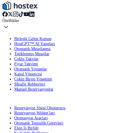
Özellikler
Birleşik Gelen Kutusu
HostGPT™ AI Yanıtları
Otomatik Mesajlaşma
Tetiklenmiş Mesajlar
Çoklu Takvim
Fiyat Takvimi
Otomatik Yorumlar
Kanal Yöneticisi
Çoklu Birim Yönetimi
Misafir Rehberleri
Manuel Rezervasyonlar
Rezervasyon Sitesi Oluşturucu
Rezervasyon Widget'ları
Otomasyon Araçları
Otomatik Temizlik Görevleri
Ekip İş Birliği
Ev Sahibi Bağlantısı