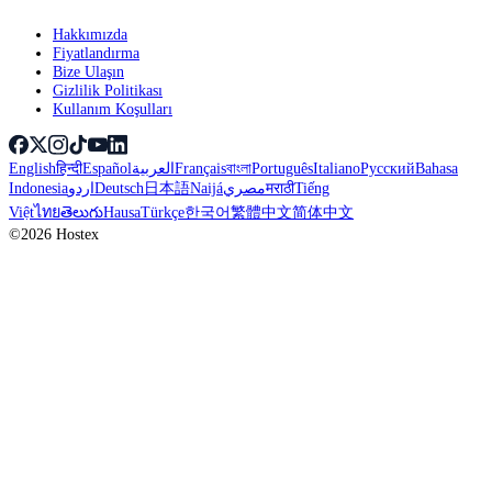
Hakkımızda
Fiyatlandırma
Bize Ulaşın
Gizlilik Politikası
Kullanım Koşulları
English
हिन्दी
Español
العربية
Français
বাংলা
Português
Italiano
Русский
Bahasa
Indonesia
اردو
Deutsch
日本語
Naijá
مصري
मराठी
Tiếng
Việt
ไทย
తెలుగు
Hausa
Türkçe
한국어
繁體中文
简体中文
©2026 Hostex