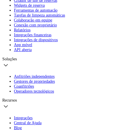
Criador de site de reservas
Widgets de reserva
Ferramentas de automação
Tarefas de limpeza automáticas
Colaboração em equipe
Conexão com proprietário
Relatórios
Integrações financeiras
Integrações de dispositivos
App móvel
API aberta
Soluções
Anfitriões independentes
Gestores de propriedades
Coanfitriões
Operadores tecnológicos
Recursos
Integrações
Central de Ajuda
Blog