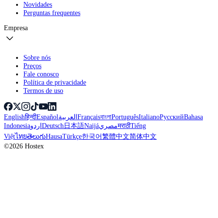
Novidades
Perguntas frequentes
Empresa
Sobre nós
Preços
Fale conosco
Política de privacidade
Termos de uso
English
हिन्दी
Español
العربية
Français
বাংলা
Português
Italiano
Русский
Bahasa
Indonesia
اردو
Deutsch
日本語
Naijá
مصري
मराठी
Tiếng
Việt
ไทย
తెలుగు
Hausa
Türkçe
한국어
繁體中文
简体中文
©2026 Hostex