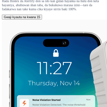
Haɗa Hostex da Alertify don sa ido kan gidan hayanka na hutu don keta
hayaniya, abubuwan shan taba, da bukukuwa marasa izini—tare da
faɗakarwa nan take kuma cika kiyaye sirrin baƙi 100%.
Gwaji kyauta na kwana 15