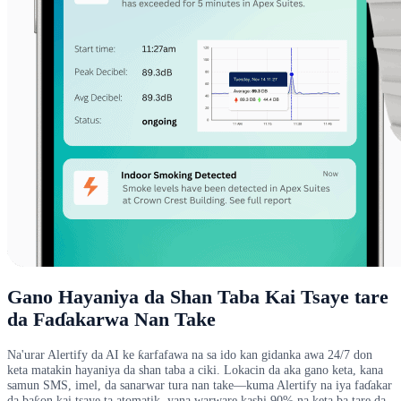
Gano Hayaniya da Shan Taba Kai Tsaye tare
da Faɗakarwa Nan Take
Na'urar Alertify da AI ke ƙarfafawa na sa ido kan gidanka awa 24/7 don
keta matakin hayaniya da shan taba a ciki. Lokacin da aka gano keta, kana
samun SMS, imel, da sanarwar tura nan take—kuma Alertify na iya faɗakar
da baƙon kai tsaye ta atomatik, yana warware kashi 90% na keta ba tare da