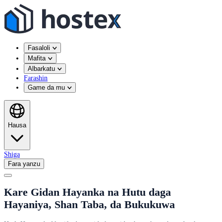
Fasaloli
Mafita
Albarkatu
Farashin
Game da mu
Hausa
Shiga
Fara yanzu
Kare Gidan Hayanka na Hutu daga
Hayaniya, Shan Taba, da Bukukuwa