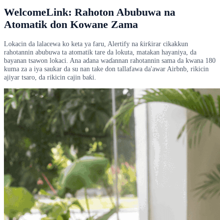
WelcomeLink: Rahoton Abubuwa na
Atomatik don Kowane Zama
Lokacin da lalacewa ko keta ya faru, Alertify na ƙirƙirar cikakkun
rahotannin abubuwa ta atomatik tare da lokuta, matakan hayaniya, da
bayanan tsawon lokaci. Ana adana waɗannan rahotannin sama da kwana 180
kuma za a iya saukar da su nan take don tallafawa da'awar Airbnb, rikicin
ajiyar tsaro, da rikicin cajin baƙi.