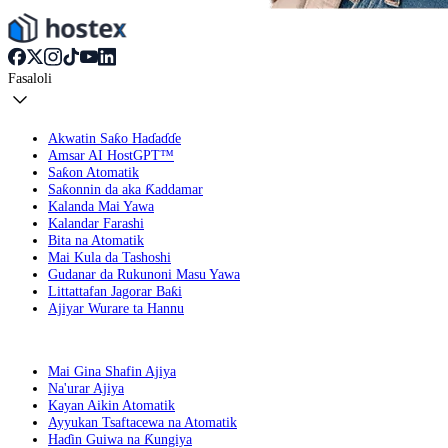
Fasaloli
Akwatin Saƙo Haɗaɗɗe
Amsar AI HostGPT™
Saƙon Atomatik
Saƙonnin da aka Ƙaddamar
Kalanda Mai Yawa
Kalandar Farashi
Bita na Atomatik
Mai Kula da Tashoshi
Gudanar da Rukunoni Masu Yawa
Littattafan Jagorar Baƙi
Ajiyar Wurare ta Hannu
Mai Gina Shafin Ajiya
Na'urar Ajiya
Kayan Aikin Atomatik
Ayyukan Tsaftacewa na Atomatik
Haɗin Guiwa na Ƙungiya