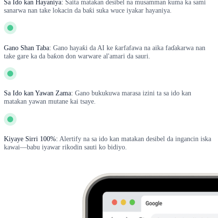
Sa Ido kan Hayaniya:
Saita matakan desibel na musamman kuma ka sami
sanarwa nan take lokacin da baƙi suka wuce iyakar hayaniya.
Gano Shan Taba:
Gano hayaƙi da AI ke ƙarfafawa na aika faɗakarwa nan
take gare ka da baƙon don warware al'amari da sauri.
Sa Ido kan Yawan Zama:
Gano bukukuwa marasa izini ta sa ido kan
matakan yawan mutane kai tsaye.
Kiyaye Sirri 100%:
Alertify na sa ido kan matakan desibel da ingancin iska
kawai—babu iyawar rikodin sauti ko bidiyo.