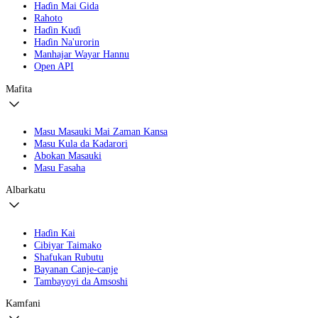
Haɗin Mai Gida
Rahoto
Haɗin Kuɗi
Haɗin Na'urorin
Manhajar Wayar Hannu
Open API
Mafita
Masu Masauki Mai Zaman Kansa
Masu Kula da Kadarori
Abokan Masauki
Masu Fasaha
Albarkatu
Haɗin Kai
Cibiyar Taimako
Shafukan Rubutu
Bayanan Canje-canje
Tambayoyi da Amsoshi
Kamfani