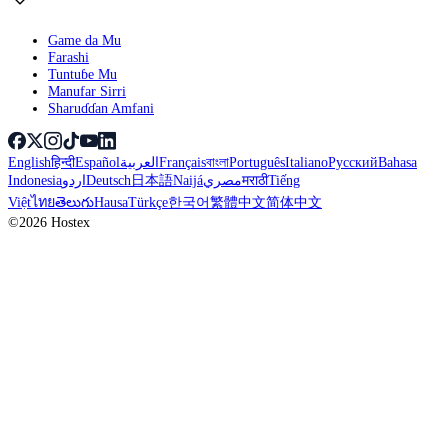
Game da Mu
Farashi
Tuntuɓe Mu
Manufar Sirri
Sharuɗɗan Amfani
English
हिन्दी
Español
العربية
Français
বাংলা
Português
Italiano
Русский
Bahasa
Indonesia
اردو
Deutsch
日本語
Naijá
مصري
मराठी
Tiếng
Việt
ไทย
తెలుగు
Hausa
Türkçe
한국어
繁體中文
简体中文
©2026 Hostex