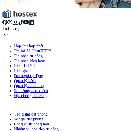
Tính năng
Hộp thư hợp nhất
Trả lời AI HostGPT™
Tin nhắn tự động
Tin nhắn kích hoạt
Lịch đa kênh
Lịch giá
Đánh giá tự động
Quản lý kênh
Quản lý đa đơn vị
Sổ hướng dẫn khách
Đặt phòng thủ công
Tạo trang đặt phòng
Widget đặt phòng
Công cụ tự động hóa
Nhiệm vụ dọn dẹp tự động