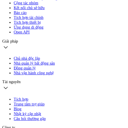
Cộng tác nhóm
Kết nối chủ sở hữu
Báo cáo
Tích hợp tài chính
Tích hợp thiết bị
Ứng dụng di động
Open API
Giải pháp
Chủ nhà độc lập
Nhà quản lý bất động sản
Đồng quản lý
Nhà vận hành công nghệ
Tài nguyên
Tích hợp
Trung tâm trợ giúp
Blog
Nhật ký cập nhật
Câu hỏi thường gặp
Công ty