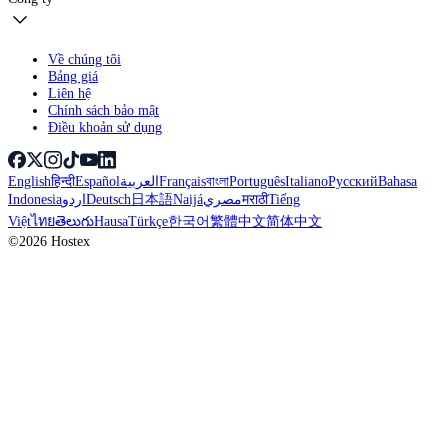
Về chúng tôi
Bảng giá
Liên hệ
Chính sách bảo mật
Điều khoản sử dụng
English
हिन्दी
Español
العربية
Français
বাংলা
Português
Italiano
Русский
Bahasa
Indonesia
اردو
Deutsch
日本語
Naijá
مصري
मराठी
Tiếng
Việt
ไทย
తెలుగు
Hausa
Türkçe
한국어
繁體中文
简体中文
©2026 Hostex