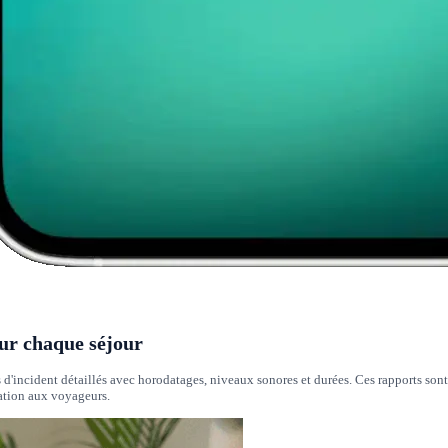
ur chaque séjour
d'incident détaillés avec horodatages, niveaux sonores et durées. Ces rapports sont
ration aux voyageurs.