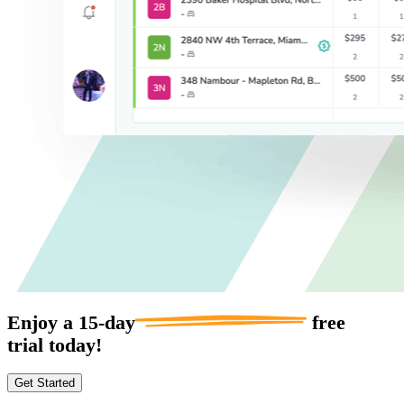
Enjoy a
15-day
free
trial today!
Get Started