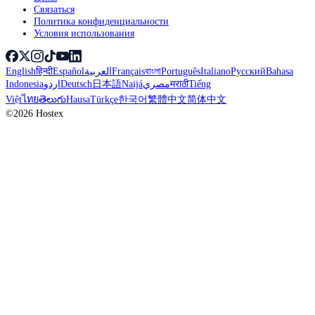
Связаться
Политика конфиденциальности
Условия использования
English
हिन्दी
Español
العربية
Français
বাংলা
Português
Italiano
Русский
Bahasa
Indonesia
اردو
Deutsch
日本語
Naijá
مصري
मराठी
Tiếng
Việt
ไทย
తెలుగు
Hausa
Türkçe
한국어
繁體中文
简体中文
©2026 Hostex