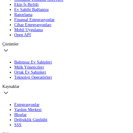
Ekip İş Birliği
Ev Sahibi Bağlantısı
Raporlama
Finansal Entegrasyonlar
Cihaz Entegrasyonları
Mobil Uygulama
Open API
Çözümler
Bağımsız Ev Sahipleri
Mülk Yöneticileri
Ortak Ev Sahipleri
Teknoloji Operatörleri
Kaynaklar
Entegrasyonlar
Yardım Merkezi
Bloglar
Değişiklik Günlüğü
SSS