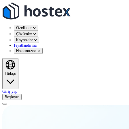
Özellikler
Çözümler
Kaynaklar
Fiyatlandırma
Hakkımızda
Türkçe
Giriş yap
Başlayın