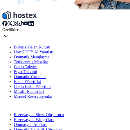
Özellikler
Birleşik Gelen Kutusu
HostGPT™ AI Yanıtları
Otomatik Mesajlaşma
Tetiklenmiş Mesajlar
Çoklu Takvim
Fiyat Takvimi
Otomatik Yorumlar
Kanal Yöneticisi
Çoklu Birim Yönetimi
Misafir Rehberleri
Manuel Rezervasyonlar
Rezervasyon Sitesi Oluşturucu
Rezervasyon Widget'ları
Otomasyon Araçları
Otomatik Temizlik Görevleri