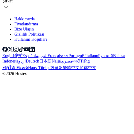
Şirket
Hakkımızda
Fiyatlandırma
Bize Ulaşın
Gizlilik Politikası
Kullanım Koşulları
English
हिन्दी
Español
العربية
Français
বাংলা
Português
Italiano
Русский
Bahasa
Indonesia
اردو
Deutsch
日本語
Naijá
مصري
मराठी
Tiếng
Việt
ไทย
తెలుగు
Hausa
Türkçe
한국어
繁體中文
简体中文
©2026 Hostex