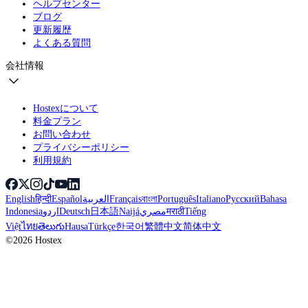
ヘルプセンター
ブログ
更新履歴
よくある質問
会社情報
Hostexについて
料金プラン
お問い合わせ
プライバシーポリシー
利用規約
English
हिन्दी
Español
العربية
Français
বাংলা
Português
Italiano
Русский
Bahasa
Indonesia
اردو
Deutsch
日本語
Naijá
مصري
मराठी
Tiếng
Việt
ไทย
తెలుగు
Hausa
Türkçe
한국어
繁體中文
简体中文
©2026 Hostex