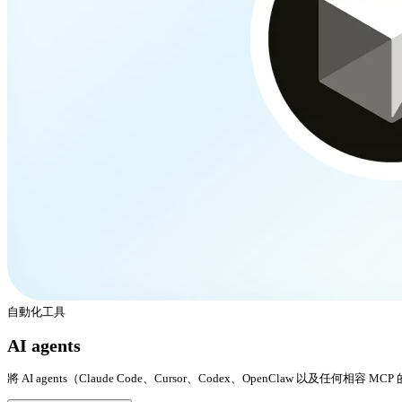
自動化工具
AI agents
將 AI agents（Claude Code、Cursor、Codex、OpenClaw 以及任何相