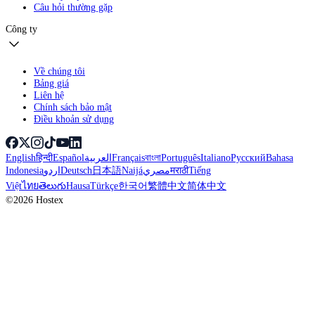
Câu hỏi thường gặp
Công ty
Về chúng tôi
Bảng giá
Liên hệ
Chính sách bảo mật
Điều khoản sử dụng
English
हिन्दी
Español
العربية
Français
বাংলা
Português
Italiano
Русский
Bahasa
Indonesia
اردو
Deutsch
日本語
Naijá
مصري
मराठी
Tiếng
Việt
ไทย
తెలుగు
Hausa
Türkçe
한국어
繁體中文
简体中文
©2026 Hostex