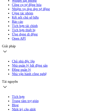
Widget đặt phòng
Công cụ tự động hóa
Nhiệm vụ dọn dẹp tự động
Cộng tác nhóm
Kết nối chủ sở hữu
Báo cáo
Tích hợp tài chính
Tích hợp thiết bị
Ứng dụng di động
Open API
Giải pháp
Chủ nhà độc lập
Nhà quản lý bất động sản
Đồng quản lý
Nhà vận hành công nghệ
Tài nguyên
Tích hợp
Trung tâm trợ giúp
Blog
Nhật ký cập nhật