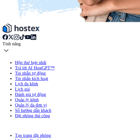
Tính năng
Hộp thư hợp nhất
Trả lời AI HostGPT™
Tin nhắn tự động
Tin nhắn kích hoạt
Lịch đa kênh
Lịch giá
Đánh giá tự động
Quản lý kênh
Quản lý đa đơn vị
Sổ hướng dẫn khách
Đặt phòng thủ công
Tạo trang đặt phòng