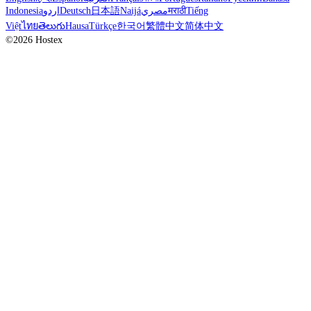
Indonesia
اردو
Deutsch
日本語
Naijá
مصري
मराठी
Tiếng
Việt
ไทย
తెలుగు
Hausa
Türkçe
한국어
繁體中文
简体中文
©2026 Hostex