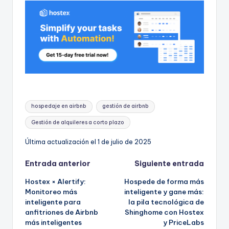
Etiquetas:
hospedaje en airbnb
gestión de airbnb
Gestión de alquileres a corto plazo
Última actualización el 1 de julio de 2025
Navegación
Entrada anterior
Siguiente entrada
Hostex × Alertify:
Hospede de forma más
de
Monitoreo más
inteligente y gane más:
inteligente para
la pila tecnológica de
entradas
anfitriones de Airbnb
Shinghome con Hostex
más inteligentes
y PriceLabs