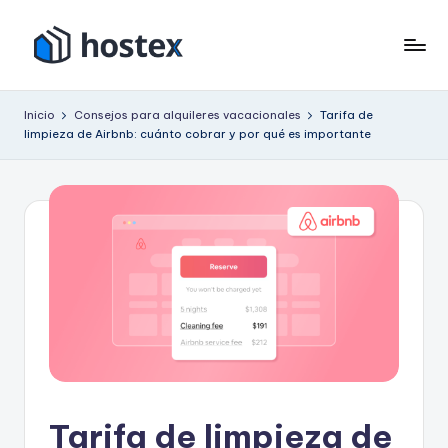
Saltar
al
H
Ponga
contenido
su
o
Inicio
Consejos para alquileres vacacionales
Tarifa de
alquiler
limpieza de Airbnb: cuánto cobrar y por qué es importante
s
vacacional
en
t
piloto
e
automático
x
con
IA
Tarifa de limpieza de