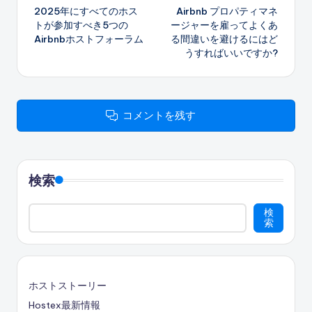
2025年にすべてのホス
Airbnb プロパティマネ
稿
トが参加すべき5つの
ージャーを雇ってよくあ
Airbnbホストフォーラム
る間違いを避けるにはど
ナ
うすればいいですか?
ビ
ゲ
コメントを残す
ー
シ
検索
ョ
ン
検
索
ホストストーリー
Hostex最新情報