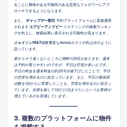
ることに興味がある可能性のある忠実なフォロワーにアプ
ローチできるようになります。
また、
ギャップデー割引
予約プラットフォームに直接適用
されます
エアビーアンドビー
リスティングの検索ランキン
グが向上し、検索結果に表示される可能性が高まります。
ジェイソン1967
経験豊富なAirbnbホストの氏は次のように
語っています。
家からそう遠くないところに湖畔の別荘があります。週末
は予約が取りやすいのですが、平日は空室が多いんです。
平日の料金を週末料金の約20%分値下げしたことで、平日
の空室を埋めるのに役立っています。また、平日の最低宿
泊数を1泊からに変更したことも、空室を埋めるのに役立っ
ています。全国を旅して1泊だけ泊まりたいというお客様が
増えているのを実感しています。
3. 複数のプラットフォームに物件
を掲載する