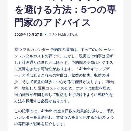
を避ける方法：5つの専
門家のアドバイス
コメントはありません
2025 年 10 月 27 日
持つ
フルカレンダー
予約数の増加は、すべてのバケーショ
ンレンタルホストの夢です。しかし、現実には物事は必ず
しも計画通りに進むとは限らず、予約間の空白はビジネス
に支障をきたす可能性があります。「Airbnbギャップデ
ー」と呼ばれるこれらの空白は、収益の損失、収益の減
少、そして収益の減少につながる可能性があります。
稼働
率
、増加した
運用コスト
そのため、ホストは空室を埋め、
宿泊施設が年間を通して収益を上げ続けるように戦略的な
方法を採用する必要があります。
この記事では、Airbnb の空き日数を効果的に減らし、予約
カレンダーを最適化し、賃貸収入を最大化するための 5 つ
の専門家の戦略を紹介します。