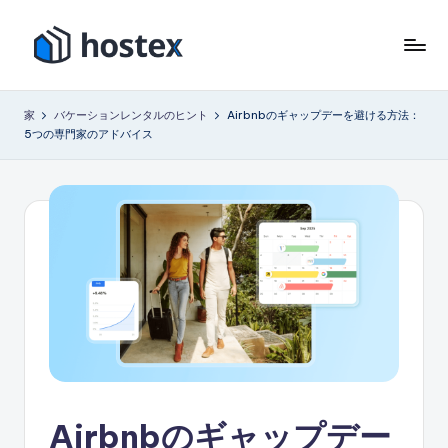
コ
ン
ホ
AI
テ
で
ス
ン
家
バケーションレンタルのヒント
Airbnbのギャップデーを避ける方法：
バ
ツ
5つの専門家のアドバイス
テ
ケ
に
ー
ッ
ス
シ
キ
ク
ョ
ッ
ス
ン
プ
レ
ン
タ
ル
を
自
動
化
Airbnbのギャップデー