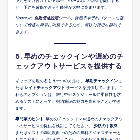
予約を受け付けている場合、40-50% の割引を提供する
と、予約を確保できる可能性が大幅に高まります。
Hostexの
自動価格設定ツール
、稼働率や予約パターンに基
づいて価格を簡単に調整できるため、無駄な費用を節約で
きます。
5. 早めのチェックインや遅めのチ
ェックアウトサービスを提供する
ギャップを埋めるもう一つの方法は、
早期チェックイン
ま
たは
レイトチェックアウト
サービスを提供しています。こ
れらのオプションは、旅行中やスケジュールに柔軟性を求
めるゲストにとって、宿泊施設の魅力を高めることができ
ます。
専門家のヒント
: 早めのチェックインや遅めのチェックアウ
トのサービスの提供を検討してください。
少額の手数料
、
またはゲストの満足度向上のための無料のジェスチャーと
してご利用いただけます。これは、空き時間を埋めるだけ