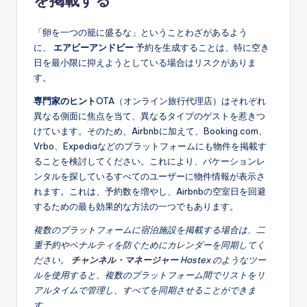
「卵を一つの籠に盛るな」ということわざがあるよう
に、
エアビーアンドビー
予約を生成することは、特に空き
日を最小限に抑えようとしている場合はリスクがありま
す。
専門家のヒント
OTA（オンライン旅行代理店）はそれぞれ
異なる側面に焦点を当て、異なるタイプのゲストを惹きつ
けています。そのため、Airbnbに加えて、Booking.com、
Vrbo、Expediaなどのプラットフォームにも物件を掲載す
ることを検討してください。これにより、バケーションレ
ンタルを探しているすべてのユーザーに物件情報が表示さ
れます。これは、予約数を増やし、Airbnbの空室日を回避
するための最も効果的な方法の一つでもあります。
複数のプラットフォームに宿泊施設を掲載する場合は、二
重予約やペナルティを防ぐためにカレンダーを同期してく
ださい。
チャンネル・マネージャー
Hostex のようなツー
ルを使用すると、複数のプラットフォーム間でリストをリ
アルタイムで管理し、すべてを同期させることができま
す。