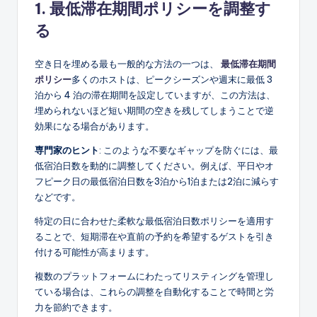
1. 最低滞在期間ポリシーを調整す
る
空き日を埋める最も一般的な方法の一つは、
最低滞在期間
ポリシー
多くのホストは、ピークシーズンや週末に最低 3
泊から 4 泊の滞在期間を設定していますが、この方法は、
埋められないほど短い期間の空きを残してしまうことで逆
効果になる場合があります。
専門家のヒント
: このような不要なギャップを防ぐには、最
低宿泊日数を動的に調整してください。例えば、平日やオ
フピーク日の最低宿泊日数を3泊から1泊または2泊に減らす
などです。
特定の日に合わせた柔軟な最低宿泊日数ポリシーを適用す
ることで、短期滞在や直前の予約を希望するゲストを引き
付ける可能性が高まります。
複数のプラットフォームにわたってリスティングを管理し
ている場合は、これらの調整を自動化することで時間と労
力を節約できます。