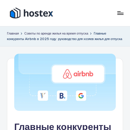
Перейти
к
Х
Включите
содержимому
автопилот
о
Главная
Советы по аренде жилья на время отпуска
Главные
вашего
конкуренты Airbnb в 2025 году: руководство для хозяев жилья для отпуска
с
отпуска
с
т
помощью
е
искусственного
к
интеллекта
с
Главные конкуренты