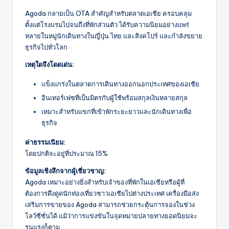
Agoda กลายเป็น OTA สำคัญสำหรับตลาดเอเชีย ครอบคลุม
ตั้งแต่โรงแรมไปจนถึงที่พักส่วนตัว ได้รับความนิยมอย่างแพร่
หลายในหมู่นักเดินทางในญี่ปุ่น ไทย และสิงคโปร์ และกำลังขยาย
ธุรกิจไปทั่วโลก
เหตุใดจึงโดดเด่น:
แข็งแกร่งในตลาดการเดินทางออกนอกประเทศของเอเชีย
อินเทอร์เฟซที่เป็นมิตรกับผู้ใช้พร้อมสกุลเงินหลายสกุล
เหมาะสำหรับแขกที่เข้าพักระยะยาวและนักเดินทางเพื่อ
ธุรกิจ
ค่าธรรมเนียม:
โดยปกติจะอยู่ที่ประมาณ 15%
ข้อมูลเชิงลึกจากผู้เชี่ยวชาญ:
Agoda เหมาะอย่างยิ่งสำหรับเจ้าของที่พักในเอเชียหรือผู้ที่
ต้องการดึงดูดนักท่องเที่ยวชาวเอเชียไปต่างประเทศ เครื่องมือส่ง
เสริมการขายของ Agoda สามารถช่วยกระตุ้นการจองในช่วง
โลว์ซีซั่นได้ แม้ว่าการแข่งขันในจุดหมายปลายทางยอดนิยมจะ
รุนแรงก็ตาม