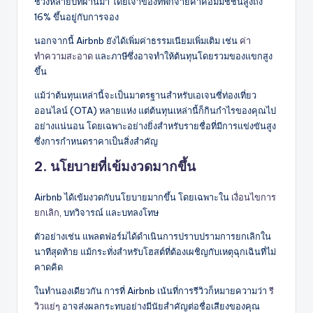
ช่วงหลายปีที่ผ่านมา โดยเจ้าของที่พักจ่ายค่าคอมมิชชั่นสูงถึง
16% ขึ้นอยู่กับการจอง
นอกจากนี้ Airbnb ยังได้เพิ่มค่าธรรมเนียมเพิ่มเติม เช่น
ค่า
ทำความสะอาด
และภาษีซึ่งอาจทำให้ต้นทุนโดยรวมของแขกสูง
ขึ้น
แม้ว่าต้นทุนเหล่านี้จะเป็นมาตรฐานสำหรับเอเจนซี่ท่องเที่ยว
ออนไลน์ (OTA) หลายแห่ง แต่ต้นทุนเหล่านี้ก็กินกำไรของคุณไป
อย่างแน่นอน โดยเฉพาะอย่างยิ่งสำหรับรายชื่อที่มีการแข่งขันสูง
ซึ่งการกำหนดราคาเป็นสิ่งสำคัญ
2. นโยบายที่เข้มงวดมากขึ้น
Airbnb ได้เข้มงวดกับนโยบายมากขึ้น โดยเฉพาะใน
เงื่อนไขการ
ยกเลิก
, บทวิจารณ์ และบทลงโทษ
ตัวอย่างเช่น แพลตฟอร์มได้ดำเนินการปราบปรามการยกเลิกใน
นาทีสุดท้าย แม้กระทั่งสำหรับโฮสต์ที่ต้องเผชิญกับเหตุฉุกเฉินที่ไม่
คาดคิด
ในทำนองเดียวกัน การที่ Airbnb เน้นที่การรีวิวก็หมายความว่า
รี
วิวแย่ๆ
อาจส่งผลกระทบอย่างมีนัยสำคัญต่อชื่อเสียงของคุณ