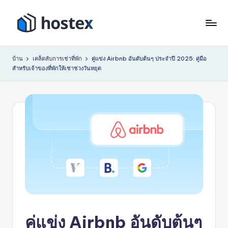
ข้าม
ไป
โ
ตั้ง
ที่
ค่า
ฮ
เนื้อหา
บ้าน
เคล็ดลับการเช่าที่พัก
คู่แข่ง Airbnb อันดับต้นๆ ประจำปี 2025: คู่มือ
การ
สำหรับเจ้าของที่พักให้เช่าช่วงวันหยุด
เ
เช่า
วัน
ท็
หยุด
ก
ของ
ซ์
คุณ
ให้
เป็น
ระบบ
อัตโนมัติ
ด้วย
AI
คู่แข่ง Airbnb อันดับต้นๆ