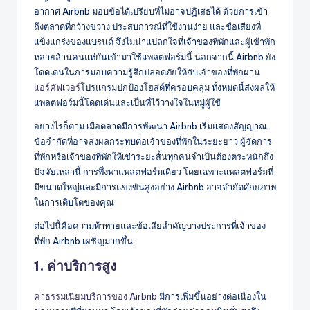
อากาศ Airbnb มอบข้อได้เปรียบที่ไม่อาจปฏิเสธได้ ด้วยการเข้า
ถึงตลาดที่กว้างขวาง ประสบการณ์ที่ใช้งานง่าย และชื่อเสียงที่
แข็งแกร่งของแบรนด์ จึงไม่น่าแปลกใจที่เจ้าของที่พักและผู้เข้าพัก
หลายล้านคนแห่กันเข้ามาใช้แพลตฟอร์มนี้ นอกจากนี้ Airbnb ยัง
โดดเด่นในการมอบความรู้สึกปลอดภัยให้กับเจ้าของที่พักผ่าน
แอร์คัฟเวอร์
โปรแกรมปกป้องโฮสต์ที่ครอบคลุม ทั้งหมดนี้ส่งผลให้
แพลตฟอร์มนี้โดดเด่นและเป็นที่ไว้วางใจในหมู่ผู้ใช้
อย่างไรก็ตาม เมื่อตลาดมีการพัฒนา Airbnb เริ่มแสดงสัญญาณ
ข้อจำกัดที่อาจส่งผลกระทบต่อเจ้าของที่พักในระยะยาว ผู้จัดการ
ที่พักหรือเจ้าของที่พักให้เช่าระยะสั้นทุกคนจำเป็นต้องตระหนักถึง
ปัจจัยเหล่านี้ การพึ่งพาแพลตฟอร์มเดียว โดยเฉพาะแพลตฟอร์มที่
มีขนาดใหญ่และมีการแข่งขันสูงอย่าง Airbnb อาจจำกัดศักยภาพ
ในการเติบโตของคุณ
ต่อไปนี้คือความท้าทายและข้อเสียสำคัญบางประการที่เจ้าของ
ที่พัก Airbnb เผชิญมากขึ้น:
1. ค่าบริการสูง
ค่าธรรมเนียมบริการของ Airbnb
มีการเพิ่มขึ้นอย่างต่อเนื่องใน