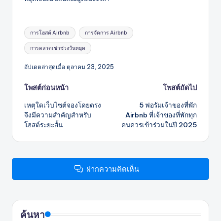
แท็ก:
การโฮสต์ Airbnb
การจัดการ Airbnb
การตลาดเช่าช่วงวันหยุด
อัปเดตล่าสุดเมื่อ ตุลาคม 23, 2025
โพสต์
โพสต์ก่อนหน้า
โพสต์ถัดไป
เหตุใดเว็บไซต์จองโดยตรง
5 ฟอรัมเจ้าของที่พัก
นำทาง
จึงมีความสำคัญสำหรับ
Airbnb ที่เจ้าของที่พักทุก
โฮสต์ระยะสั้น
คนควรเข้าร่วมในปี 2025
ฝากความคิดเห็น
ค้นหา