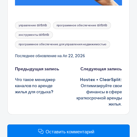
Метки:
управление airbnb
программное обеспечение airbnb
инструменты airbnb
программное обеспечение для управления недвижимостью
Последнее обновление на Ап 22, 2026
Навигация
Предыдущая запись
Следующая запись
Что такое менеджер
Hostex × ClearSplit:
записи
каналов по аренде
Оптимизируйте свои
жилья для отдыха?
финансы в сфере
краткосрочной аренды
жилья.
Оставить комментарий