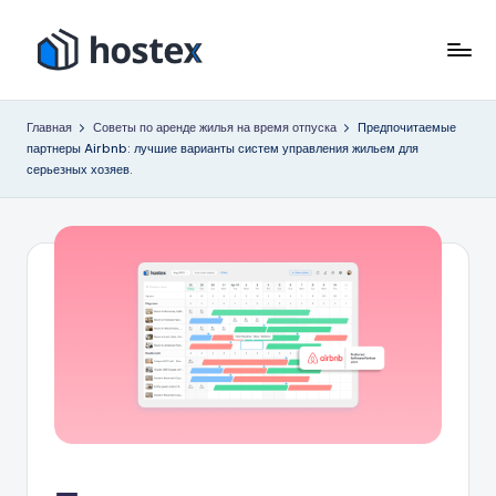
Перейти
к
Х
Включите
содержимому
автопилот
о
Главная
Советы по аренде жилья на время отпуска
Предпочитаемые
вашего
партнеры Airbnb: лучшие варианты систем управления жильем для
с
отпуска
серьезных хозяев.
с
т
помощью
е
искусственного
к
интеллекта
с