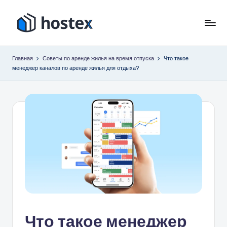
Перейти
к
Х
Включите
содержимому
автопилот
о
Главная
Советы по аренде жилья на время отпуска
Что такое
вашего
менеджер каналов по аренде жилья для отдыха?
с
отпуска
с
т
помощью
е
искусственного
к
интеллекта
с
Что такое менеджер