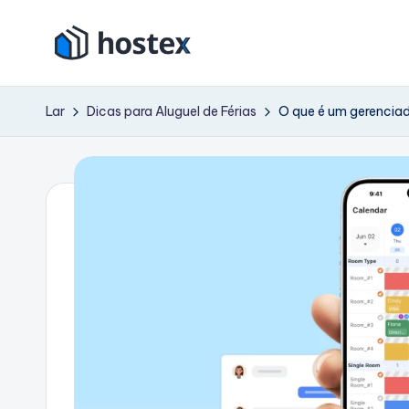
Pular
H
para
Coloque
o
seu
o
Lar
Dicas para Aluguel de Férias
O que é um gerenciad
conteúdo
aluguel
s
de
férias
t
no
e
piloto
automático
x
com
IA