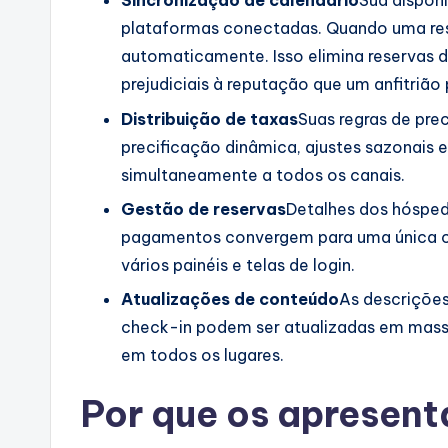
Sincronização de calendário
Sua dispon
plataformas conectadas. Quando uma rese
automaticamente. Isso elimina reservas d
prejudiciais à reputação que um anfitriã
Distribuição de taxas
Suas regras de pre
precificação dinâmica, ajustes sazonais e
simultaneamente a todos os canais.
Gestão de reservas
Detalhes dos hósped
pagamentos convergem para uma única cai
vários painéis e telas de login.
Atualizações de conteúdo
As descrições
check-in podem ser atualizadas em massa
em todos os lugares.
Por que os apresen