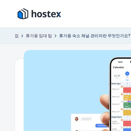
콘
호
텐
AI
츠
로
텍
집
휴가용 임대 팁
휴가용 숙소 채널 관리자란 무엇인가요?
로
휴
스
건
가
너
용
뛰
임
기
대
숙
소
를
자
동
화