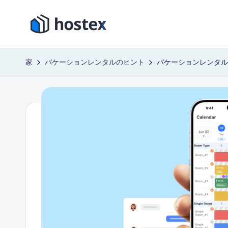
コ
ホ
ン
AI
テ
で
ス
家
バケーションレンタルのヒント
バケーションレンタル
ン
バ
テ
ツ
ケ
に
ー
ッ
ス
シ
ク
キ
ョ
ッ
ン
ス
プ
レ
ン
タ
ル
を