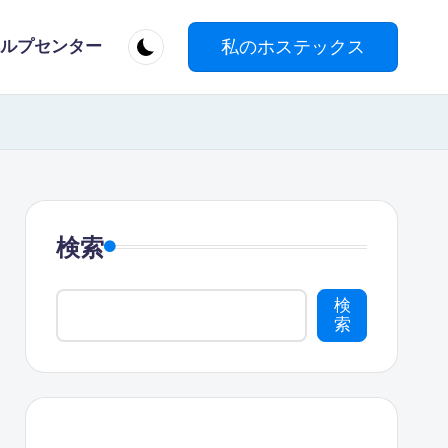
私のホステックス
ルプセンター
検索
検
索