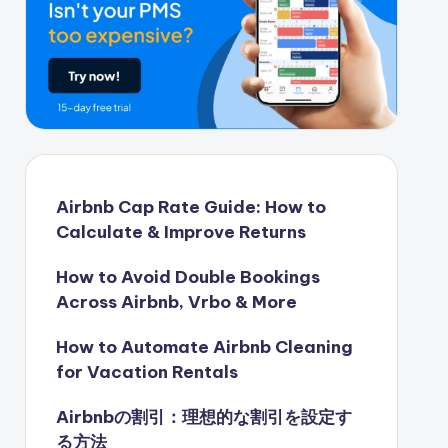
Airbnb Cap Rate Guide: How to
Calculate & Improve Returns
How to Avoid Double Bookings
Across Airbnb, Vrbo & More
How to Automate Airbnb Cleaning
for Vacation Rentals
Airbnbの割引：理想的な割引を設定す
る方法