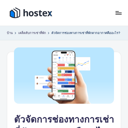
ข้าม
ไป
โ
ตั้ง
ที่
ค่า
ฮ
เนื้อหา
บ้าน
เคล็ดลับการเช่าที่พัก
ตัวจัดการช่องทางการเช่าที่พักตากอากาศคืออะไร?
การ
เ
เช่า
วัน
ท็
หยุด
ก
ของ
ซ์
คุณ
ให้
เป็น
ระบบ
อัตโนมัติ
ด้วย
AI
ตัวจัดการช่องทางการเช่า