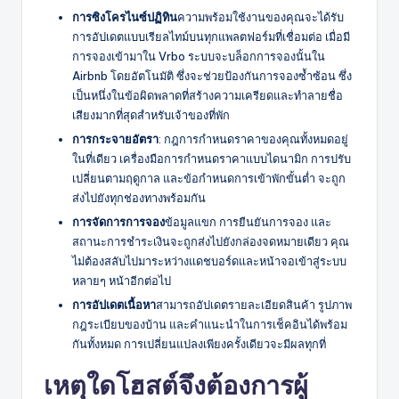
การซิงโครไนซ์ปฏิทิน
ความพร้อมใช้งานของคุณจะได้รับ
การอัปเดตแบบเรียลไทม์บนทุกแพลตฟอร์มที่เชื่อมต่อ เมื่อมี
การจองเข้ามาใน Vrbo ระบบจะบล็อกการจองนั้นใน
Airbnb โดยอัตโนมัติ ซึ่งจะช่วยป้องกันการจองซ้ำซ้อน ซึ่ง
เป็นหนึ่งในข้อผิดพลาดที่สร้างความเครียดและทำลายชื่อ
เสียงมากที่สุดสำหรับเจ้าของที่พัก
การกระจายอัตรา
: กฎการกำหนดราคาของคุณทั้งหมดอยู่
ในที่เดียว เครื่องมือการกำหนดราคาแบบไดนามิก การปรับ
เปลี่ยนตามฤดูกาล และข้อกำหนดการเข้าพักขั้นต่ำ จะถูก
ส่งไปยังทุกช่องทางพร้อมกัน
การจัดการการจอง
ข้อมูลแขก การยืนยันการจอง และ
สถานะการชำระเงินจะถูกส่งไปยังกล่องจดหมายเดียว คุณ
ไม่ต้องสลับไปมาระหว่างแดชบอร์ดและหน้าจอเข้าสู่ระบบ
หลายๆ หน้าอีกต่อไป
การอัปเดตเนื้อหา
สามารถอัปเดตรายละเอียดสินค้า รูปภาพ
กฎระเบียบของบ้าน และคำแนะนำในการเช็คอินได้พร้อม
กันทั้งหมด การเปลี่ยนแปลงเพียงครั้งเดียวจะมีผลทุกที่
เหตุใดโฮสต์จึงต้องการผู้