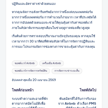
ปฏิทินและอัตราค่าเช่าด้วยตนเอง
หากคุณจัดการอสังหาริมทรัพย์มากกว่าหนึ่งแห่งบนแพลตฟอร์ม
มากกว่าหนึ่งแพลตฟอร์ม การคำนวณก็ง่ายมาก เวลาที่ประหยัดได้
จากการอัปเดตด้วยตนเองจะช่วยให้คุณคุ้มค่ากับค่าซอฟต์แวร์
ภายในสัปดาห์แรกของทุกเดือนในช่วงฤดูกาลท่องเที่ยวสูงสุด
เริ่มต้นด้วยการตรวจสอบปริมาณงานปัจจุบันของคุณ หากคุณใช้
เวลามากกว่า 30 นาทีต่อที่พักต่อสัปดาห์ในการจัดการปฏิทินและ
การจอง โปรแกรมจัดการช่องทางการขายจะคุ้มค่ากับการลงทุน
แท็ก:
ซอฟต์แวร์ Airbnb
เครื่องมือ Airbnb
ซอฟต์แวร์การจัดการทรัพย์สิน
การจัดการเช่าระยะสั้น
อัปเดตล่าสุดเมื่อ 20 เมษายน 2569
โพสต์
โพสต์ก่อนหน้า
โพสต์ถัดไป
ระบบทำความสะอาดที่พัก
พันธมิตรที่ได้รับการรับรอง
นำทาง
ตากอากาศอัตโนมัติเพื่อ
จาก Airbnb: ตัวเลือก PMS