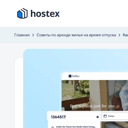
Перейти
Х
к
Включите
содержимому
автопилот
о
Главная
Советы по аренде жилья на время отпуска
Ка
вашего
с
отпуска
с
т
помощью
е
искусственного
интеллекта
к
с