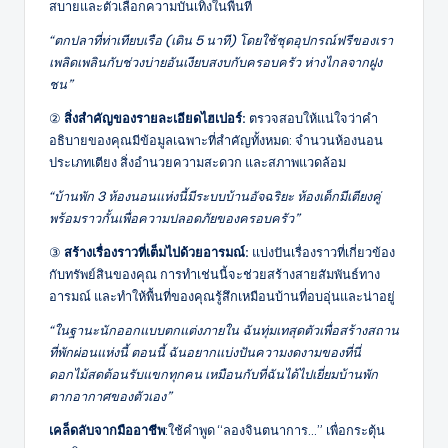
สบายและตัวเลือกความบันเทิงในพื้นที่
“ตกปลาที่ท่าเทียบเรือ (เดิน 5 นาที) โดยใช้ชุดอุปกรณ์ฟรีของเรา
เพลิดเพลินกับช่วงบ่ายอันเงียบสงบกับครอบครัว ห่างไกลจากฝูง
ชน”
②
สิ่งสำคัญของรายละเอียดไฮเปอร์:
ตรวจสอบให้แน่ใจว่าคำ
อธิบายของคุณมีข้อมูลเฉพาะที่สำคัญทั้งหมด: จำนวนห้องนอน
ประเภทเตียง สิ่งอำนวยความสะดวก และสภาพแวดล้อม
“บ้านพัก 3 ห้องนอนแห่งนี้มีระบบบ้านอัจฉริยะ ห้องเด็กมีเตียงคู่
พร้อมราวกั้นเพื่อความปลอดภัยของครอบครัว”
③
สร้างเรื่องราวที่เต็มไปด้วยอารมณ์:
แบ่งปันเรื่องราวที่เกี่ยวข้อง
กับทรัพย์สินของคุณ การทำเช่นนี้จะช่วยสร้างสายสัมพันธ์ทาง
อารมณ์ และทำให้พื้นที่ของคุณรู้สึกเหมือนบ้านที่อบอุ่นและน่าอยู่
“ในฐานะนักออกแบบตกแต่งภายใน ฉันทุ่มเทสุดตัวเพื่อสร้างสถาน
ที่พักผ่อนแห่งนี้ ตอนนี้ ฉันอยากแบ่งปันความงดงามของที่นี่
ดอกไม้สดต้อนรับแขกทุกคน เหมือนกับที่ฉันได้ไปเยี่ยมบ้านพัก
ตากอากาศของตัวเอง”
เคล็ดลับจากมืออาชีพ
:ใช้คำพูด “ลองจินตนาการ…” เพื่อกระตุ้น