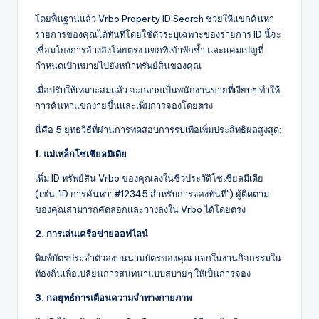
โดยพื้นฐานแล้ว Vrbo Property ID Search ช่วยให้แขกค้นหา
รายการของคุณได้ทันทีโดยใช้ตัวระบุเฉพาะของรายการ ID นี้จะ
เชื่อมโยงการอ้างอิงโดยตรง แขกที่เข้าพักซ้ำ และแคมเปญที่
กำหนดเป้าหมายไปยังหน้าทรัพย์สินของคุณ
เมื่อปรับให้เหมาะสมแล้ว จะกลายเป็นพนักงานขายที่เงียบๆ ทำให้
การค้นหาแขกง่ายขึ้นและเพิ่มการจองโดยตรง
นี่คือ 5 ยุทธวิธีที่ผ่านการทดสอบการรบเพื่อเพิ่มประสิทธิผลสูงสุด:
1. แม่เหล็กโซเชียลมีเดีย
เพิ่ม ID ทรัพย์สิน Vrbo ของคุณลงในชีวประวัติโซเชียลมีเดีย
(เช่น "ID การค้นหา: #12345 สำหรับการจองทันที") ผู้ติดตาม
ของคุณสามารถคัดลอกและวางลงใน Vrbo ได้โดยตรง
2. การเล่นเครือข่ายออฟไลน์
พิมพ์บัตรประจำตัวลงบนนามบัตรของคุณ แจกในงานกิจกรรมใน
ท้องถิ่นเพื่อเปลี่ยนการสนทนาแบบสบายๆ ให้เป็นการจอง
3. กลยุทธ์การเตือนความจำทางกายภาพ