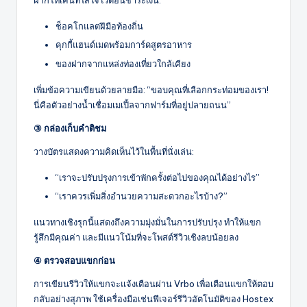
ฝากโทเค็นที่ใส่ใจไว้ตอนชำระเงิน:
ช็อคโกแลตฝีมือท้องถิ่น
คุกกี้แฮนด์เมดพร้อมการ์ดสูตรอาหาร
ของฝากจากแหล่งท่องเที่ยวใกล้เคียง
เพิ่มข้อความเขียนด้วยลายมือ: “ขอบคุณที่เลือกกระท่อมของเรา!
นี่คือตัวอย่างน้ำเชื่อมเมเปิ้ลจากฟาร์มที่อยู่ปลายถนน”
③ กล่องเก็บคำติชม
วางบัตรแสดงความคิดเห็นไว้ในพื้นที่นั่งเล่น:
“เราจะปรับปรุงการเข้าพักครั้งต่อไปของคุณได้อย่างไร”
“เราควรเพิ่มสิ่งอำนวยความสะดวกอะไรบ้าง?”
แนวทางเชิงรุกนี้แสดงถึงความมุ่งมั่นในการปรับปรุง ทำให้แขก
รู้สึกมีคุณค่า และมีแนวโน้มที่จะโพสต์รีวิวเชิงลบน้อยลง
④ ตรวจสอบแขกก่อน
การเขียนรีวิวให้แขกจะแจ้งเตือนผ่าน Vrbo เพื่อเตือนแขกให้ตอบ
กลับอย่างสุภาพ ใช้เครื่องมือเช่นฟีเจอร์รีวิวอัตโนมัติของ Hostex