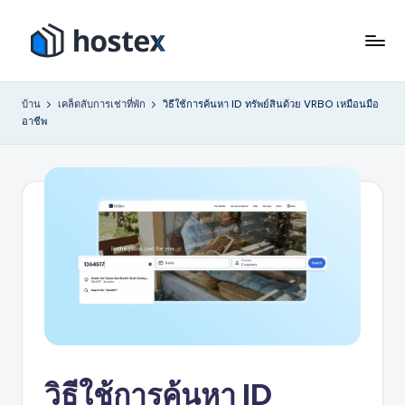
ข้าม
ไป
โ
ตั้ง
ที่
ค่า
ฮ
เนื้อหา
บ้าน
เคล็ดลับการเช่าที่พัก
วิธีใช้การค้นหา ID ทรัพย์สินด้วย VRBO เหมือนมือ
การ
อาชีพ
เ
เช่า
วัน
ท็
หยุด
ก
ของ
ซ์
คุณ
ให้
เป็น
ระบบ
อัตโนมัติ
ด้วย
AI
วิธีใช้การค้นหา ID