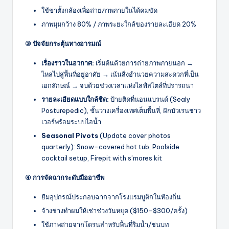
ใช้ขาตั้งกล้องเพื่อถ่ายภาพภายในได้คมชัด
ภาพมุมกว้าง 80% / ภาพระยะใกล้ของรายละเอียด 20%
③ ปัจจัยกระตุ้นทางอารมณ์
เรื่องราวในอวกาศ:
เริ่มต้นด้วยการถ่ายภาพภายนอก →
ไหลไปสู่พื้นที่อยู่อาศัย → เน้นสิ่งอำนวยความสะดวกที่เป็น
เอกลักษณ์ → จบด้วยช่วงเวลาแห่งไลฟ์สไตล์ที่ปรารถนา
รายละเอียดแบบใกล้ชิด:
ป้ายติดที่นอนแบรนด์ (Sealy
Posturepedic), ชั้นวางเครื่องเทศเต็มพื้นที่, ฝักบัวเรนชาว
เวอร์พร้อมระบบไอน้ำ
Seasonal Pivots
(Update cover photos
quarterly): Snow-covered hot tub, Poolside
cocktail setup, Firepit with s’mores kit
④ การจัดฉากระดับมืออาชีพ
ยืมอุปกรณ์ประกอบฉากจากโรงแรมบูติกในท้องถิ่น
จ้างช่างทำผมให้เช่าช่วงวันหยุด ($150-$300/ครั้ง)
ใช้ภาพถ่ายจากโดรนสำหรับพื้นที่ริมน้ำ/ชนบท