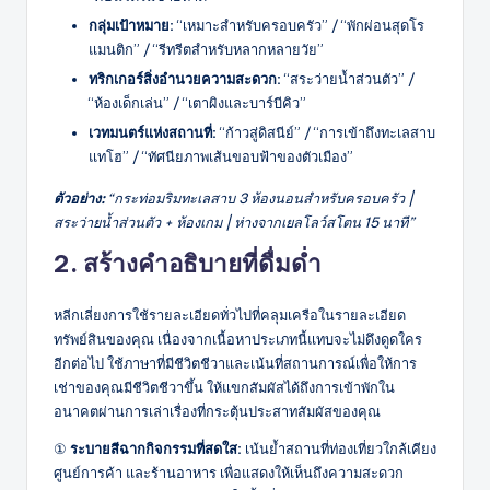
กลุ่มเป้าหมาย:
“เหมาะสำหรับครอบครัว” / “พักผ่อนสุดโร
แมนติก” / “รีทรีตสำหรับหลากหลายวัย”
ทริกเกอร์สิ่งอำนวยความสะดวก:
“สระว่ายน้ำส่วนตัว” /
“ห้องเด็กเล่น” / “เตาผิงและบาร์บีคิว”
เวทมนตร์แห่งสถานที่:
“ก้าวสู่ดิสนีย์” / “การเข้าถึงทะเลสาบ
แทโฮ” / “ทัศนียภาพเส้นขอบฟ้าของตัวเมือง”
ตัวอย่าง:
“กระท่อมริมทะเลสาบ 3 ห้องนอนสำหรับครอบครัว |
สระว่ายน้ำส่วนตัว + ห้องเกม | ห่างจากเยลโลว์สโตน 15 นาที”
2. สร้างคำอธิบายที่ดื่มด่ำ
หลีกเลี่ยงการใช้รายละเอียดทั่วไปที่คลุมเครือในรายละเอียด
ทรัพย์สินของคุณ เนื่องจากเนื้อหาประเภทนี้แทบจะไม่ดึงดูดใคร
อีกต่อไป ใช้ภาษาที่มีชีวิตชีวาและเน้นที่สถานการณ์เพื่อให้การ
เช่าของคุณมีชีวิตชีวาขึ้น ให้แขกสัมผัสได้ถึงการเข้าพักใน
อนาคตผ่านการเล่าเรื่องที่กระตุ้นประสาทสัมผัสของคุณ
①
ระบายสีฉากกิจกรรมที่สดใส:
เน้นย้ำสถานที่ท่องเที่ยวใกล้เคียง
ศูนย์การค้า และร้านอาหาร เพื่อแสดงให้เห็นถึงความสะดวก