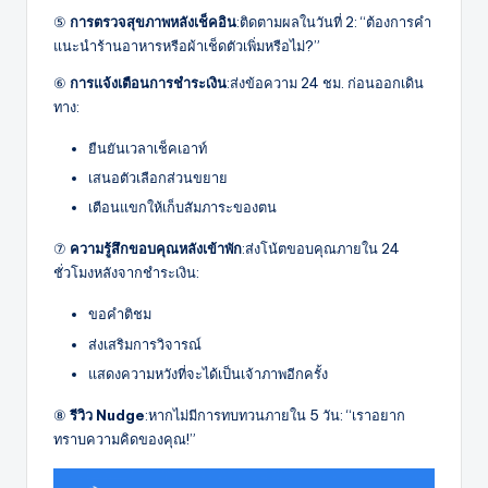
⑤
การตรวจสุขภาพหลังเช็คอิน
:ติดตามผลในวันที่ 2: “ต้องการคำ
แนะนำร้านอาหารหรือผ้าเช็ดตัวเพิ่มหรือไม่?”
⑥
การแจ้งเตือนการชำระเงิน
:ส่งข้อความ 24 ชม. ก่อนออกเดิน
ทาง:
ยืนยันเวลาเช็คเอาท์
เสนอตัวเลือกส่วนขยาย
เตือนแขกให้เก็บสัมภาระของตน
⑦
ความรู้สึกขอบคุณหลังเข้าพัก
:ส่งโน้ตขอบคุณภายใน 24
ชั่วโมงหลังจากชำระเงิน:
ขอคำติชม
ส่งเสริมการวิจารณ์
แสดงความหวังที่จะได้เป็นเจ้าภาพอีกครั้ง
⑧
รีวิว Nudge
:หากไม่มีการทบทวนภายใน 5 วัน: “เราอยาก
ทราบความคิดของคุณ!”