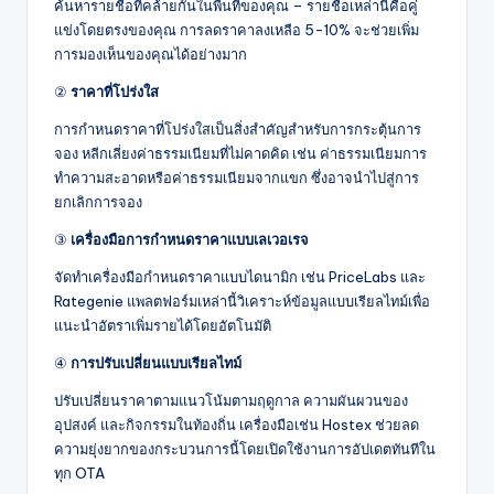
ค้นหารายชื่อที่คล้ายกันในพื้นที่ของคุณ – รายชื่อเหล่านี้คือคู่
แข่งโดยตรงของคุณ การลดราคาลงเหลือ 5-10% จะช่วยเพิ่ม
การมองเห็นของคุณได้อย่างมาก
②
ราคาที่โปร่งใส
การกำหนดราคาที่โปร่งใสเป็นสิ่งสำคัญสำหรับการกระตุ้นการ
จอง หลีกเลี่ยงค่าธรรมเนียมที่ไม่คาดคิด เช่น ค่าธรรมเนียมการ
ทำความสะอาดหรือค่าธรรมเนียมจากแขก ซึ่งอาจนำไปสู่การ
ยกเลิกการจอง
③
เครื่องมือการกำหนดราคาแบบเลเวอเรจ
จัดทำเครื่องมือกำหนดราคาแบบไดนามิก เช่น PriceLabs และ
Rategenie แพลตฟอร์มเหล่านี้วิเคราะห์ข้อมูลแบบเรียลไทม์เพื่อ
แนะนำอัตราเพิ่มรายได้โดยอัตโนมัติ
④
การปรับเปลี่ยนแบบเรียลไทม์
ปรับเปลี่ยนราคาตามแนวโน้มตามฤดูกาล ความผันผวนของ
อุปสงค์ และกิจกรรมในท้องถิ่น เครื่องมือเช่น Hostex ช่วยลด
ความยุ่งยากของกระบวนการนี้โดยเปิดใช้งานการอัปเดตทันทีใน
ทุก OTA