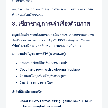
การจินตนาการ
ลองจินตนาการว่าคุณกำลังจิบกาแฟบนระเบียงขณะที่กวางเดิน
ผ่านสวนส่วนตัวของคุณ
3. เชี่ยวชาญการเล่าเรื่องด้วยภาพ
มนุษย์เป็นสิ่งมีชีวิตที่เน้นการมองเห็น ภาพระดับมืออาชีพสามารถ
เพิ่มอัตราการแปลงการจองได้สูงถึง 186% (ข้อมูลภายในของ
Vrbo) มาเปลี่ยนกลยุทธ์การถ่ายภาพของคุณกันเถอะ:
① ความสำคัญของภาพฮีโร่ (5 ภาพแรก):
ภาพพระอาทิตย์ขึ้นบริเวณสระว่ายน้ำ
Cozy living room with a glowing fireplace
ห้องนอนใหญ่พร้อมผ้าปูที่นอนหรูหรา
วิวพาโนรามาจากระเบียง
② สิ่งที่ต้องมีทางเทคนิค
Shoot in RAW format during “golden hour” (1 hour
after sunrise/before sunset)