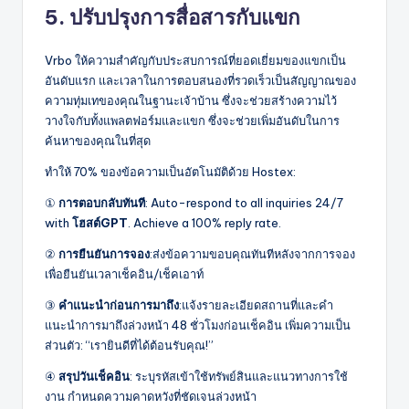
5. ปรับปรุงการสื่อสารกับแขก
Vrbo ให้ความสำคัญกับประสบการณ์ที่ยอดเยี่ยมของแขกเป็น
อันดับแรก และเวลาในการตอบสนองที่รวดเร็วเป็นสัญญาณของ
ความทุ่มเทของคุณในฐานะเจ้าบ้าน ซึ่งจะช่วยสร้างความไว้
วางใจกับทั้งแพลตฟอร์มและแขก ซึ่งจะช่วยเพิ่มอันดับในการ
ค้นหาของคุณในที่สุด
ทำให้ 70% ของข้อความเป็นอัตโนมัติด้วย Hostex:
①
การตอบกลับทันที
: Auto-respond to all inquiries 24/7
with
โฮสต์GPT
. Achieve a 100% reply rate.
②
การยืนยันการจอง
:ส่งข้อความขอบคุณทันทีหลังจากการจอง
เพื่อยืนยันเวลาเช็คอิน/เช็คเอาท์
③
คำแนะนำก่อนการมาถึง
:แจ้งรายละเอียดสถานที่และคำ
แนะนำการมาถึงล่วงหน้า 48 ชั่วโมงก่อนเช็คอิน เพิ่มความเป็น
ส่วนตัว: “เรายินดีที่ได้ต้อนรับคุณ!”
④
สรุปวันเช็คอิน
: ระบุรหัสเข้าใช้ทรัพย์สินและแนวทางการใช้
งาน กำหนดความคาดหวังที่ชัดเจนล่วงหน้า