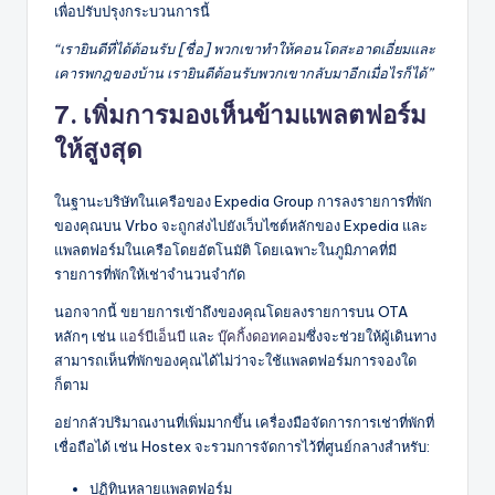
เพื่อปรับปรุงกระบวนการนี้
“เรายินดีที่ได้ต้อนรับ [ชื่อ] พวกเขาทำให้คอนโดสะอาดเอี่ยมและ
เคารพกฎของบ้าน เรายินดีต้อนรับพวกเขากลับมาอีกเมื่อไรก็ได้”
7. เพิ่มการมองเห็นข้ามแพลตฟอร์ม
ให้สูงสุด
ในฐานะบริษัทในเครือของ Expedia Group การลงรายการที่พัก
ของคุณบน Vrbo จะถูกส่งไปยังเว็บไซต์หลักของ Expedia และ
แพลตฟอร์มในเครือโดยอัตโนมัติ โดยเฉพาะในภูมิภาคที่มี
รายการที่พักให้เช่าจำนวนจำกัด
นอกจากนี้ ขยายการเข้าถึงของคุณโดยลงรายการบน OTA
หลักๆ เช่น
แอร์บีเอ็นบี
และ
บุ๊คกิ้งดอทคอม
ซึ่งจะช่วยให้ผู้เดินทาง
สามารถเห็นที่พักของคุณได้ไม่ว่าจะใช้แพลตฟอร์มการจองใด
ก็ตาม
อย่ากลัวปริมาณงานที่เพิ่มมากขึ้น เครื่องมือจัดการการเช่าที่พักที่
เชื่อถือได้ เช่น Hostex จะรวมการจัดการไว้ที่ศูนย์กลางสำหรับ:
ปฏิทินหลายแพลตฟอร์ม