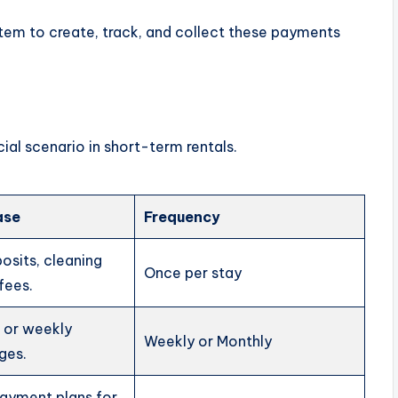
em to create, track, and collect these payments
ial scenario in short-term rentals.
ase
Frequency
sits, cleaning
Once per stay
 fees.
t or weekly
Weekly or Monthly
ges.
payment plans for