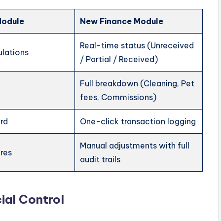
Module
New Finance Module
Real-time status (Unreceived
ulations
/ Partial / Received)
Full breakdown (Cleaning, Pet
fees, Commissions)
ord
One-click transaction logging
Manual adjustments with full
ures
audit trails
ial Control