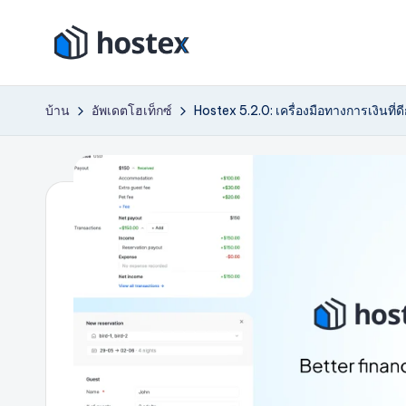
ข้าม
โ
ไป
ตั้ง
ที่
ค่า
ฮ
บ้าน
อัพเดตโฮเท็กซ์
Hostex 5.2.0: เครื่องมือทางการเงินที่ดี
เนื้อหา
การ
เ
เช่า
วัน
ท็
หยุด
ก
ของ
คุณ
ซ์
ให้
เป็น
ระบบ
อัตโนมัติ
ด้วย