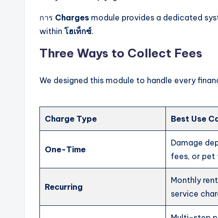
การ
Charges
module provides a dedicated syst
within
โฮเท็กซ์
.
Three Ways to Collect Fees
We designed this module to handle every financ
Charge Type
Best Use C
Damage depo
One-Time
fees, or pet
Monthly ren
Recurring
service char
Multi-step 