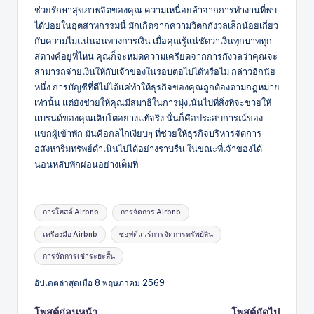
ช่วยรักษาสุขภาพจิตของคุณ ความเหนื่อยล้าจากการทำงานที่พบ
ได้บ่อยในอุตสาหกรรมนี้ มักเกิดจากความวิตกกังวลเล็กน้อยเกี่ยว
กับความไม่แน่นอนทางการเงิน เมื่อคุณรู้แน่ชัดว่าเงินทุกบาททุก
สตางค์อยู่ที่ไหน คุณก็จะหมดความเครียดจากการกังวลว่าคุณจะ
สามารถจ่ายเงินให้กับเจ้าของในรอบต่อไปได้หรือไม่ กล่าวอีกนัย
หนึ่ง การบัญชีที่ดีไม่ได้แค่ทำให้ธุรกิจของคุณถูกต้องตามกฎหมาย
เท่านั้น แต่ยังช่วยให้คุณมีสมาธิในการมุ่งเน้นไปที่สิ่งที่จะช่วยให้
แบรนด์ของคุณเติบโตอย่างแท้จริง นั่นก็คือประสบการณ์ของ
แขกผู้เข้าพัก มันคือกลไกเงียบๆ ที่ช่วยให้ธุรกิจบริหารจัดการ
อสังหาริมทรัพย์ดำเนินไปได้อย่างราบรื่น ในขณะที่เจ้าของได้
นอนหลับพักผ่อนอย่างเต็มที่
แท็ก:
การโฮสต์ Airbnb
การจัดการ Airbnb
เครื่องมือ Airbnb
ซอฟต์แวร์การจัดการทรัพย์สิน
การจัดการเช่าระยะสั้น
อัปเดตล่าสุดเมื่อ 8 พฤษภาคม 2569
โพสต์ก่อนหน้า
โพสต์ถัดไป