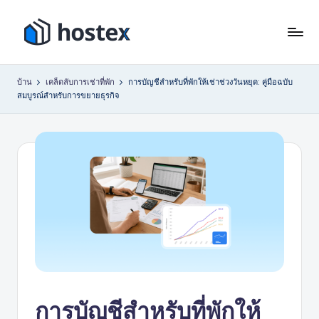
ข้าม
ไป
โ
ตั้ง
ที่
ค่า
ฮ
เนื้อหา
บ้าน
เคล็ดลับการเช่าที่พัก
การบัญชีสำหรับที่พักให้เช่าช่วงวันหยุด: คู่มือฉบับ
การ
สมบูรณ์สำหรับการขยายธุรกิจ
เ
เช่า
วัน
ท็
หยุด
ก
ของ
ซ์
คุณ
ให้
เป็น
ระบบ
อัตโนมัติ
ด้วย
AI
การบัญชีสำหรับที่พักให้