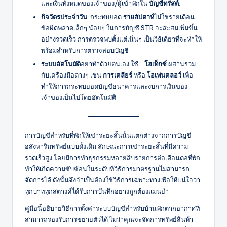
และเงินทั้งหมดของเจ้าของ/ผู้เข้าพักใน
บัญชีทรัสต์
.
กิจวัตรประจำวัน
: กระทบยอด
รายสัปดาห์
ไม่ใช่รายเดือน
ข้อผิดพลาดเล็กๆ น้อยๆ ในการบัญชี STR จะสะสมเพิ่มขึ้น
อย่างรวดเร็ว การตรวจพบตั้งแต่เนิ่นๆ เป็นวิธีเดียวที่จะทำให้
พร้อมสำหรับการตรวจสอบบัญชี
ระบบอัตโนมัติ
อย่าทำด้วยตนเอง ใช้...
โฮเท็กซ์
ผสานรวม
กับเครื่องมือต่างๆ เช่น
การเคลียร์
หรือ
โอเพ่นคลอว์
เพื่อ
ทำให้การกระทบยอดบัญชีธนาคารและงบการเงินของ
เจ้าของเป็นไปโดยอัตโนมัติ
การบัญชีสำหรับที่พักให้เช่าระยะสั้นนั้นแตกต่างจากการบัญชี
อสังหาริมทรัพย์แบบดั้งเดิม ลักษณะการเช่าระยะสั้นที่มีความ
รวดเร็วสูง โดยมีการทำธุรกรรมหลายสิบรายการต่อเดือนต่อที่พัก
ทำให้เกิดความซับซ้อนในระดับที่วิธีการมาตรฐานไม่สามารถ
จัดการได้ ดังนั้นจึงจำเป็นต้องใช้วิธีการเฉพาะทางเพื่อให้แน่ใจว่า
ทุกบาททุกสตางค์ได้รับการบันทึกอย่างถูกต้องแม่นยำ
คู่มือนี้อธิบายวิธีการตั้งค่าระบบบัญชีสำหรับบ้านพักตากอากาศที่
สามารถรองรับการขยายตัวได้ ไม่ว่าคุณจะจัดการทรัพย์สินห้า