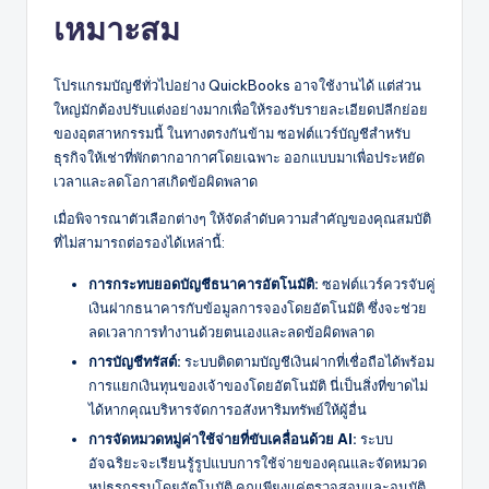
เหมาะสม
โปรแกรมบัญชีทั่วไปอย่าง QuickBooks อาจใช้งานได้ แต่ส่วน
ใหญ่มักต้องปรับแต่งอย่างมากเพื่อให้รองรับรายละเอียดปลีกย่อย
ของอุตสาหกรรมนี้ ในทางตรงกันข้าม ซอฟต์แวร์บัญชีสำหรับ
ธุรกิจให้เช่าที่พักตากอากาศโดยเฉพาะ ออกแบบมาเพื่อประหยัด
เวลาและลดโอกาสเกิดข้อผิดพลาด
เมื่อพิจารณาตัวเลือกต่างๆ ให้จัดลำดับความสำคัญของคุณสมบัติ
ที่ไม่สามารถต่อรองได้เหล่านี้:
การกระทบยอดบัญชีธนาคารอัตโนมัติ:
ซอฟต์แวร์ควรจับคู่
เงินฝากธนาคารกับข้อมูลการจองโดยอัตโนมัติ ซึ่งจะช่วย
ลดเวลาการทำงานด้วยตนเองและลดข้อผิดพลาด
การบัญชีทรัสต์:
ระบบติดตามบัญชีเงินฝากที่เชื่อถือได้พร้อม
การแยกเงินทุนของเจ้าของโดยอัตโนมัติ นี่เป็นสิ่งที่ขาดไม่
ได้หากคุณบริหารจัดการอสังหาริมทรัพย์ให้ผู้อื่น
การจัดหมวดหมู่ค่าใช้จ่ายที่ขับเคลื่อนด้วย AI:
ระบบ
อัจฉริยะจะเรียนรู้รูปแบบการใช้จ่ายของคุณและจัดหมวด
หมู่ธุรกรรมโดยอัตโนมัติ คุณเพียงแค่ตรวจสอบและอนุมัติ