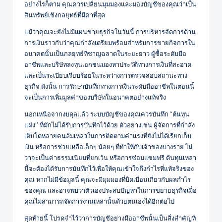
อย่างไรก็ตาม คุณควรเปลี่ยนมุมมองและมองบัญชีของคุณว่าเป็น
สินทรัพย์เชิงกลยุทธ์ที่มีค่าที่สุด
แม้ว่าคุณจะยังไม่มีแผนขายธุรกิจในวันนี้ การบริหารจัดการด้าน
การเงินราวกับว่าคุณกำลังเตรียมพร้อมสำหรับการขายกิจการใน
อนาคตนั้นเป็นกลยุทธ์ที่ชาญฉลาดในระยะยาว ผู้ซื้อระดับมือ
อาชีพและบริษัทลงทุนเอกชนมองหาประวัติทางการเงินที่สะอาด
และเป็นระเบียบเรียบร้อยในระหว่างการตรวจสอบสถานะทาง
ธุรกิจ ดังนั้น การรักษาบันทึกทางการเงินระดับมืออาชีพในตอนนี้
จะเป็นการเพิ่มมูลค่าของบริษัทในอนาคตอย่างแท้จริง
นอกเหนือจากงบดุลแล้ว ระบบบัญชีของคุณควรบันทึก “ต้นทุน
แฝง” ที่มักไม่ได้รับการบันทึกไว้ด้วย ตัวอย่างเช่น ผู้จัดการที่กำลัง
เติบโตหลายคนล้มเหลวในการติดตามค่าแรงที่ยังไม่ได้เรียกเก็บ
เงิน หรือการช่วยเหลือเล็กๆ น้อยๆ ที่ทำให้กับเจ้าของบางราย ไม่
ว่าจะเป็นค่าธรรมเนียมที่ยกเว้น หรือการซ่อมแซมฟรี ต้นทุนเหล่า
นี้จะต้องได้รับการบันทึกไว้เพื่อให้คุณเข้าใจถึงกำไรที่แท้จริงของ
คุณ หากไม่มีข้อมูลนี้ คุณจะมีมุมมองที่บิดเบือนเกี่ยวกับผลกำไร
ของคุณ และอาจพบว่าตัวเองประสบปัญหาในการขยายธุรกิจเมื่อ
คุณไม่สามารถจัดการงานเหล่านั้นด้วยตนเองได้อีกต่อไป
สุดท้ายนี้ โปรดจำไว้ว่าการบัญชีอย่างมืออาชีพนั้นเป็นสิ่งสำคัญที่