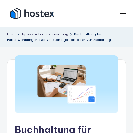
Zum
Inhalt
H
Schalten
springen
Sie
o
Heim
Tipps zur Ferienvermietung
Buchhaltung für
Ihre
Ferienwohnungen: Der vollständige Leitfaden zur Skalierung
s
Ferienwohnung
mit
t
KI
e
auf
x
Autopilot
Buchhaltung für