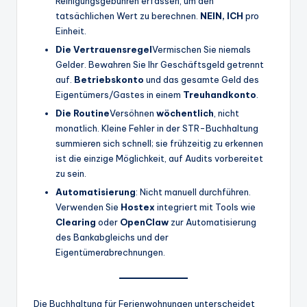
Reinigungsgebühren erfassen, um den
tatsächlichen Wert zu berechnen.
NEIN, ICH
pro
Einheit.
Die Vertrauensregel
Vermischen Sie niemals
Gelder. Bewahren Sie Ihr Geschäftsgeld getrennt
auf.
Betriebskonto
und das gesamte Geld des
Eigentümers/Gastes in einem
Treuhandkonto
.
Die Routine
Versöhnen
wöchentlich
, nicht
monatlich. Kleine Fehler in der STR-Buchhaltung
summieren sich schnell; sie frühzeitig zu erkennen
ist die einzige Möglichkeit, auf Audits vorbereitet
zu sein.
Automatisierung
: Nicht manuell durchführen.
Verwenden Sie
Hostex
integriert mit Tools wie
Clearing
oder
OpenClaw
zur Automatisierung
des Bankabgleichs und der
Eigentümerabrechnungen.
Die Buchhaltung für Ferienwohnungen unterscheidet