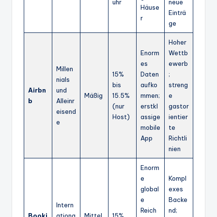
ühr
neue
Häuse
Einträ
r
ge
Hoher
Enorm
Wettb
es
ewerb
Millen
15%
Daten
;
nials
bis
aufko
streng
Airbn
und
Mäßig
15.5%
mmen;
e
b
Alleinr
(nur
erstkl
gastor
eisend
Host)
assige
ientier
e
mobile
te
App
Richtli
nien
Enorm
e
Kompl
global
exes
e
Backe
Intern
Reich
nd;
Booki
ationa
Mittel
15%