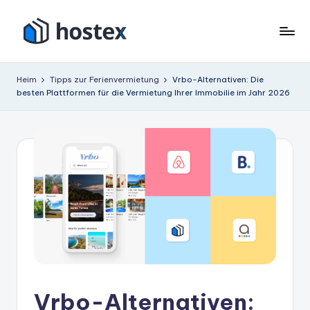
Zum
Inhalt
H
Schalten
springen
Sie
o
Heim
Tipps zur Ferienvermietung
Vrbo-Alternativen: Die
Ihre
besten Plattformen für die Vermietung Ihrer Immobilie im Jahr 2026
s
Ferienwohnung
mit
t
KI
e
auf
x
Autopilot
Vrbo-Alternativen: