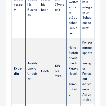
weite;
kein
ng.co
l &
bis
(Typis
stark
integri
m
Busine
hoch
ch)
in
erter
ss
städti
Schad
schen
enssc
Gebie
hutz
ten
Konzer
Hohe
natmo
Sichtb
sphäre
arkeit
;
Traditi
durch
wenig
10%
Expe
onelle
Flug-/
er
Hoch
bis
dia
Urlaub
Hotel
Fokus
20%
er
-
auf
Kombi
individ
paket
uelle
e
Aufen
thalte