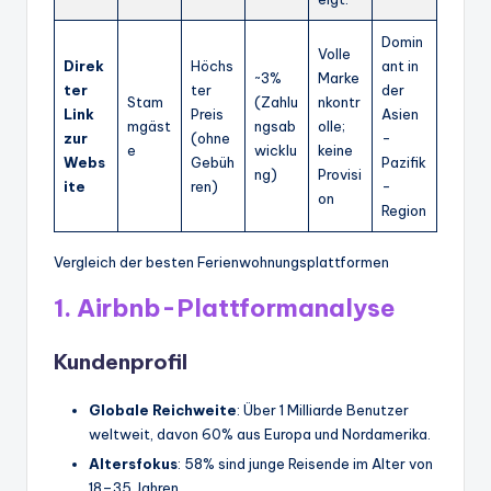
Domin
Volle
Direk
Höchs
ant in
~3%
Marke
ter
ter
der
Stam
(Zahlu
nkontr
Link
Preis
Asien
mgäst
ngsab
olle;
zur
(ohne
-
e
wicklu
keine
Webs
Gebüh
Pazifik
ng)
Provisi
ite
ren)
-
on
Region
Vergleich der besten Ferienwohnungsplattformen
1. Airbnb-Plattformanalyse
Kundenprofil
Globale Reichweite
: Über 1 Milliarde Benutzer
weltweit, davon 60% aus Europa und Nordamerika.
Altersfokus
: 58% sind junge Reisende im Alter von
18–35 Jahren.