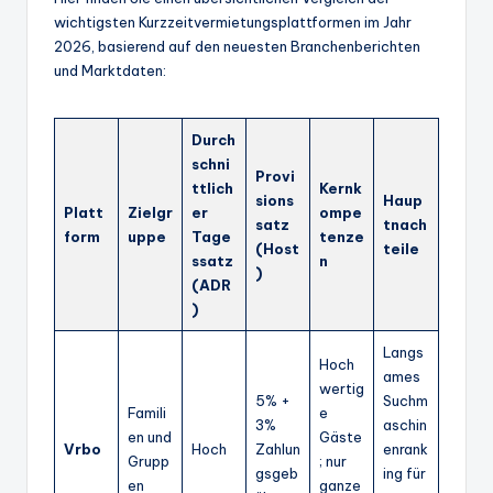
wichtigsten Kurzzeitvermietungsplattformen im Jahr
2026, basierend auf den neuesten Branchenberichten
und Marktdaten:
Durch
schni
Provi
ttlich
Kernk
sions
Haup
Platt
Zielgr
er
ompe
satz
tnach
form
uppe
Tage
tenze
(Host
teile
ssatz
n
)
(ADR
)
Langs
Hoch
ames
wertig
5% +
Suchm
Famili
e
3%
aschin
en und
Gäste
Vrbo
Hoch
Zahlun
enrank
Grupp
; nur
gsgeb
ing für
en
ganze