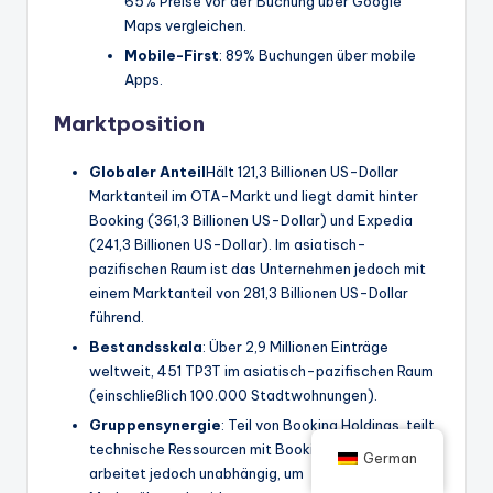
65% Preise vor der Buchung über Google
Maps vergleichen.
Mobile-First
: 89% Buchungen über mobile
Apps.
Marktposition
Globaler Anteil
Hält 121,3 Billionen US-Dollar
Marktanteil im OTA-Markt und liegt damit hinter
Booking (361,3 Billionen US-Dollar) und Expedia
(241,3 Billionen US-Dollar). Im asiatisch-
pazifischen Raum ist das Unternehmen jedoch mit
einem Marktanteil von 281,3 Billionen US-Dollar
führend.
Bestandsskala
: Über 2,9 Millionen Einträge
weltweit, 451 TP3T im asiatisch-pazifischen Raum
(einschließlich 100.000 Stadtwohnungen).
Gruppensynergie
: Teil von Booking Holdings, teilt
technische Ressourcen mit Booking.com und Kayak,
German
arbeitet jedoch unabhängig, um