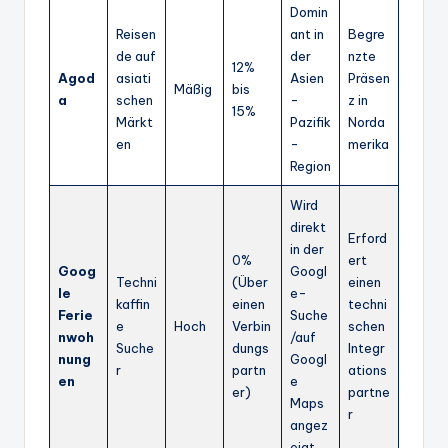
Domin
Reisen
ant in
Begre
de auf
der
nzte
12%
Agod
asiati
Asien
Präsen
Mäßig
bis
a
schen
-
z in
15%
Märkt
Pazifik
Norda
en
-
merika
Region
Wird
direkt
Erford
in der
0%
ert
Goog
Googl
Techni
(Über
einen
le
e-
kaffin
einen
techni
Ferie
Suche
e
Hoch
Verbin
schen
nwoh
/auf
Suche
dungs
Integr
nung
Googl
r
partn
ations
en
e
er)
partne
Maps
r
angez
eigt.