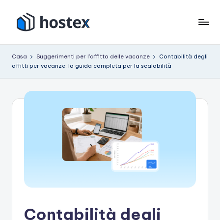
Vai
al
O
Metti
contenuto
il
s
Casa
Suggerimenti per l'affitto delle vacanze
Contabilità degli
tuo
affitti per vacanze: la guida completa per la scalabilità
p
affitto
per
it
le
e
vacanze
in
modalità
pilota
automatico
con
l'intelligenza
artificiale
Contabilità degli